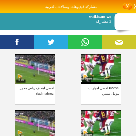
مشاركة فيديوهات ومقالات بالعربية
wail.isam-wo
2 مشاركة
3:18
3:30
Messi# افضل امهارات
افضل اهداف رياض محرز
ليونيل ميسي
riad mahrez