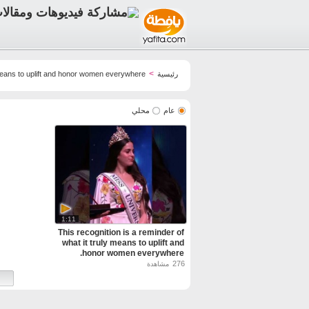
>
رئيسية
y means to uplift and honor women everywhere
عام
محلي
1:11
This recognition is a reminder of
what it truly means to uplift and
honor women everywhere.
276
مشاهدة