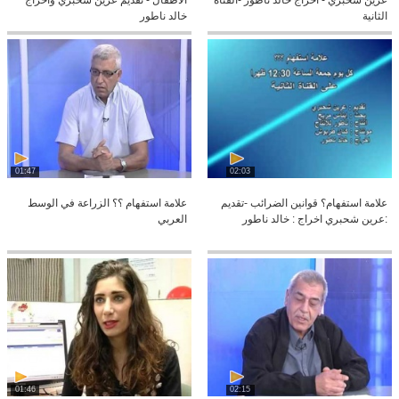
عرين شحبري - اخراج خالد ناطور -القناة
الاطفال - تقديم عرين شحبري واخراج
الثانية
خالد ناطور
01:47
02:03
علامة استفهام؟ قوانين الضرائب -تقديم
علامة استفهام ؟؟ الزراعة في الوسط
:عرين شحبري اخراج : خالد ناطور
العربي
01:46
02:15