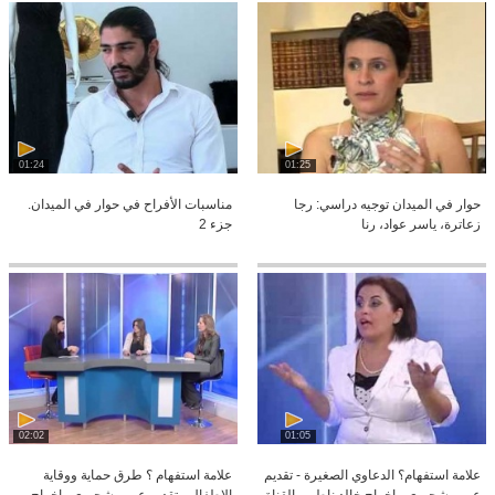
01:24
01:25
حوار في الميدان توجيه دراسي: رجا
مناسبات الأفراح في حوار في الميدان.
زعاترة، ياسر عواد، رنا
جزء 2
02:02
01:05
علامة استفهام؟ الدعاوي الصغيرة - تقديم
علامة استفهام ؟ طرق حماية ووقاية