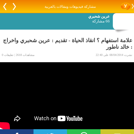
مشاركة فيديوهات ومقالات بالعربية
عرين شحبري
66 مشاركة
علامة استفهام ؟ انقاذ الحياة - تقديم : عرين شحبري واخراج
: خالد ناطور
نشرت 08/04/2014 على 22:40
مشاهدات 2618 | تعليقات 0