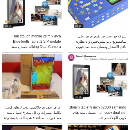
05:35
05:35
شركة فورسيزون تقدم عرض على
tab ztouch mobile 2sim 9 inch
سامسونج تاب بشريحتين و 3 بطارية
BlueTooth Tablet 2 SIM mobile
باقل الاسعار وضمان سنة ضد عيوب
talking Dual Camera بضمان سنة
الصناعة
05:35
ztouch tablet 9 inch p2000 samsung
عرض حصري جلاكسى نوت 3 هاى كوبى
high copy dual sim بضمان سنة هاى
بكامل مميزاته وباقل سعر+ ضمان سنة
كوبى للجلاكسى تاب
ضد عيوب الصناعة + هديه الكمية محدودة