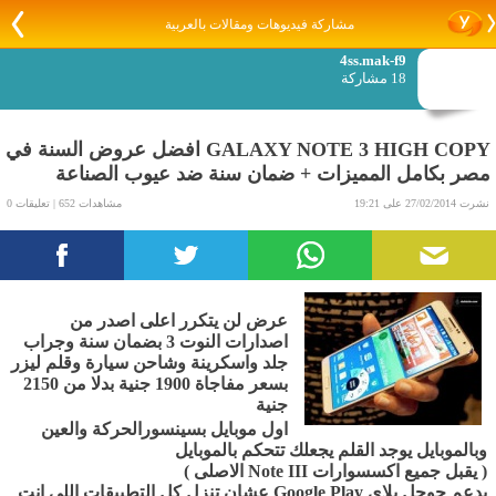
مشاركة فيديوهات ومقالات بالعربية
4ss.mak-f9
18 مشاركة
GALAXY NOTE 3 HIGH COPY افضل عروض السنة في
مصر بكامل المميزات + ضمان سنة ضد عيوب الصناعة
نشرت 27/02/2014 على 19:21
مشاهدات 652 | تعليقات 0
عرض لن يتكرر اعلى اصدر من
اصدارات النوت 3 بضمان سنة وجراب
جلد واسكرينة وشاحن سيارة وقلم ليزر
بسعر مفاجاة 1900 جنية بدلا من 2150
جنية
اول موبايل بسينسورالحركة والعين
وبالموبايل يوجد القلم يجعلك تتحكم بالموبايل
( يقبل جميع اكسسوارات Note III الاصلى )
يدعم جوجل بلاي Google Play عشان تنزل كل التطبيقات اللي انت