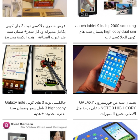
05:35
ztouch tablet 9 inch p2000 samsung
عرض حصري جلاكسى نوت 3 هاى كوبى
high copy dual sim بضمان سنة هاى
بكامل مميزاته وباقل سعر+ ضمان سنة
كوبى للجلاكسى تاب
ضد عيوب الصناعة + هديه الكمية محدودة
بضمان سنة من فورسيزون GALAXY
جالكسى نوت 3 هاى كوبى Galaxy note
NOTE 3 HIGH COPY باعلى درجة مثل
3 hight copy باقل سعر وضمان سنة
الاصلي بجميع المميزات
لفترة محدوده + هديه