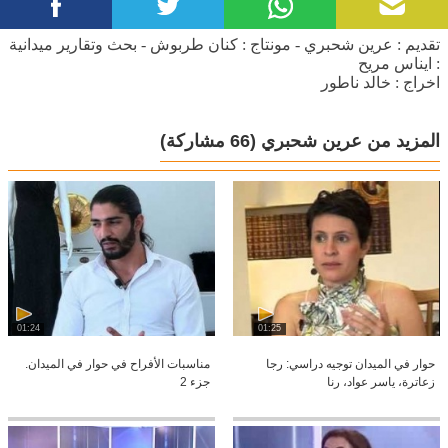
تقديم : عرين شحبري - مونتاج : كنان طربوش - بحث وتقارير ميدانية
: ايناس مريح
اخراج : خالد ناطور
المزيد من عرين شحبري
(66 مشاركة)
01:24
01:25
حوار في الميدان توجيه دراسي: رجا
مناسبات الأفراح في حوار في الميدان.
زعاترة، ياسر عواد، رنا
جزء 2