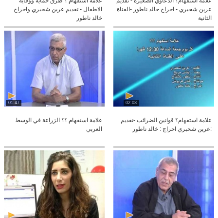
علامة استفهام؟ الدعاوي الصغيرة - تقديم
علامة استفهام ؟ طرق حماية ووقاية
عرين شحبري - اخراج خالد ناطور -القناة
الاطفال - تقديم عرين شحبري واخراج
الثانية
خالد ناطور
01:47
02:03
علامة استفهام؟ قوانين الضرائب -تقديم
علامة استفهام ؟؟ الزراعة في الوسط
:عرين شحبري اخراج : خالد ناطور
العربي