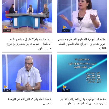
02:02
01:05
علامة استفهام؟ الدعاوي الصغيرة - تقديم
علامة استفهام ؟ طرق حماية ووقاية
عرين شحبري - اخراج خالد ناطور -القناة
الاطفال - تقديم عرين شحبري واخراج
الثانية
خالد ناطور
01:47
02:03
علامة استفهام؟ قوانين الضرائب -تقديم
علامة استفهام ؟؟ الزراعة في الوسط
:عرين شحبري اخراج : خالد ناطور
العربي