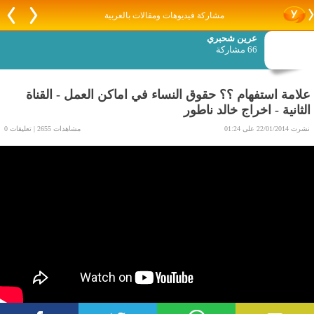
مشاركة فيديوهات ومقالات بالعربية
عرين شحبري
66 مشاركة
علامة استفهام ؟؟ حقوق النساء في اماكن العمل - القناة
الثانية - اخراج خالد ناطور
نشرت 22/01/2014 على 01:24
مشاهدات 2655 | تعليقات 0