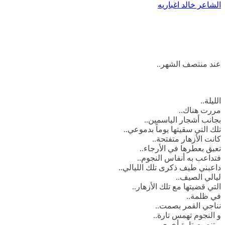
الشاعر خالد اغباريه
عند منتصف الشهر..
الليلة..
مررت هناك..
بجانب أشجار الياسمين..
تلك التي سقيتها يوماً بدموعي..
كانت الأزهار متفتحة..
تعبق بعطرها في الأرجاء..
فتداعب به أنفاس النجوم..
داعبني طيف ذكرى تلك الليالي..
ليالي الصيف..
التي قضيتها مع تلك الأزهار..
في ظلمة..
نناجي القمر بصمت..
و النجوم تهمس تارة..
و تنصت تارة أخرى..