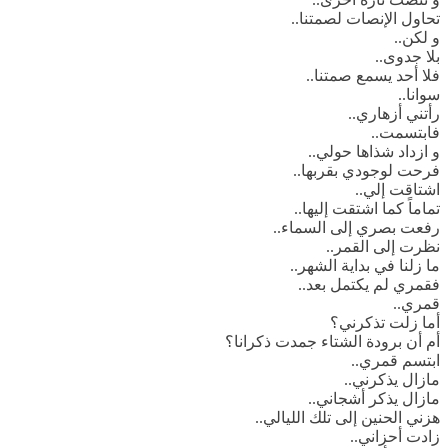
تحاول الإنصات لصمتنا..
و لكن..
بلا جدوى..
فلا أحد يسمع صمتنا..
سوانا..
رأتني أزهاري..
فابتسمت..
و ازداد شذاها حولي..
فرحت لوجودي بقربها..
اشتاقت إلي..
تماماً كما اشتقت إليها..
رفعت بصري إلى السماء..
نظرت إلى القمر..
ما زلنا في بداية الشهر..
فقمري لم يكتمل بعد..
قمري..
أما زلت تذكرني؟
أم أن برودة الشتاء جمدت ذكرانا؟
ابتسم قمري..
مازال يذكرني..
مازال يذكر أشجاني..
هزني الحنين إلى تلك الليالي..
زادت أحزاني..