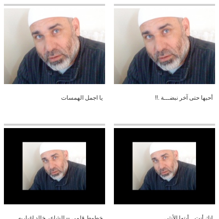
أحبها حتى آخر نبضـــة .!!
يا اجمل الهمسات
إنكِ أنتِ .. أيتها الأنثى
خطوط قلمي -- الشاعر خالد اغباريه