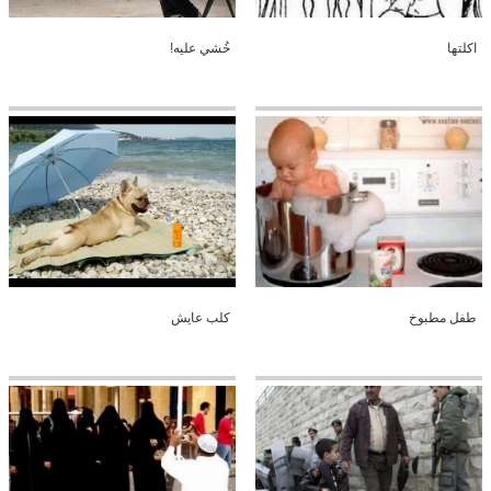
اكلتها
خُشي عليه!
طفل مطبوخ
كلب عايش