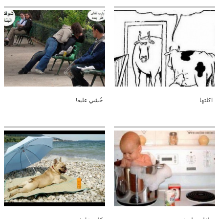
اكلتها
خُشي عليه!