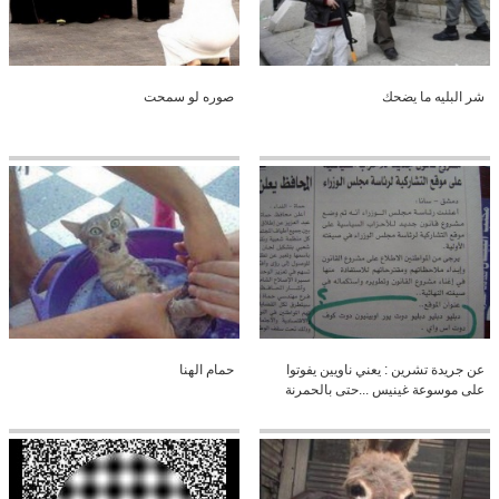
شر البليه ما يضحك
صوره لو سمحت
عن جريدة تشرين : يعني ناويين يفوتوا
حمام الهنا
على موسوعة غينيس ...حتى بالحمرنة