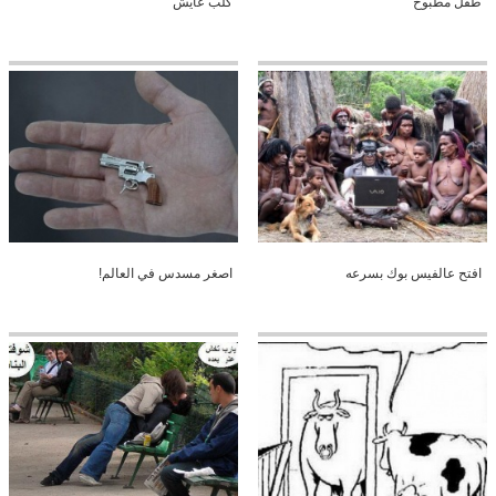
طفل مطبوخ
كلب عايش
افتح عالفيس بوك بسرعه
اصغر مسدس في العالم!