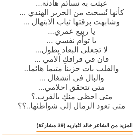
عبثت به نسائم هادئة...
كأنها نُسجت من الحرير الهندي ...
وشابهت برقتها ثياب الابتهال ...
يا ربيع عمري...
يا توأم نفسي ...
لا تجعلي البعاد يطول...
فان في فراقكِ آلامي ...
والقلب بات حزينا متيما هائما..
والبال في انشغال ...
متى تتحقق احلامي...
متى احظى منكِ بالقرب.؟
متى تعود الرمال إلى شواطئها..؟؟
المزيد من الشاعر خالد اغباريه
(39 مشاركة)