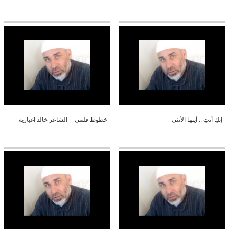
إنكِ أنتِ .. أيتها الأنثى
خطوط قلمي -- الشاعر خالد اغباريه