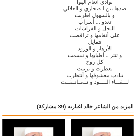
بوادي أنغام الهوا
صدها بين الصحاري و العلالي
و بالسهول اطربت
تغدو ... أسراب
النحل و الفراشات
على أنغامها و تراقصت
تتمايل
الأزهار و الورود
و تنثر .. أطيابها و تبسمت
كل روح
تعطرت و تزينت
تنادب معشوقها و أنتظرت
لـــقـــاء الـــــود و تــعــانــقــت
المزيد من الشاعر خالد اغباريه
(39 مشاركة)