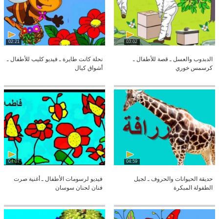
02:21
03:02
الدبدوب والعسل ـ قصة للأطفال ـ
نحلة كانت طايرة ـ فيديو كليب للأطفال ـ
كرسمس خوري
أشواق كيال
04:07
04:59
حديقة الحيوانات والحروف ـ لجيل
فيديو لرسومات الأطفال ـ أغنية صرت
الطفولة المبكرة
فنان لحنان سوسان