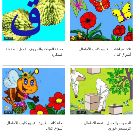
07:23
02:38
ثلاث فراشات ـ فيديو كليب للأطفال ـ
حديقة الفواكه والحروف ـ لجيل الطفولة
أشواق كيال
المبكرة
02:21
03:02
الدبدوب والعسل ـ قصة للأطفال ـ
نحلة كانت طايرة ـ فيديو كليب للأطفال ـ
كرسمس خوري
أشواق كيال