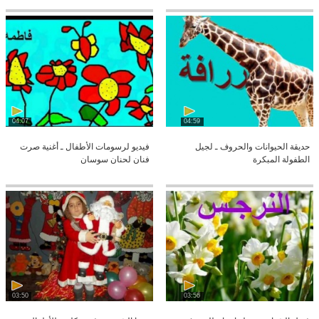
04:07
04:59
حديقة الحيوانات والحروف ـ لجيل
فيديو لرسومات الأطفال ـ أغنية صرت
الطفولة المبكرة
فنان لحنان سوسان
03:50
03:56