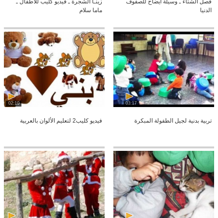
فصل الشتاء ـ وسيلة ايضاح للصفوف
زينـا الشجرة ـ فيديو كليب للأطفال ـ
الدنيا
ماما سلام
02:10
03:17
تربية بدنية لجيل الطفولة المبكرة
فيديو كليب2 لتعليم الألوان بالعربية