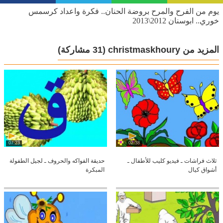
يوم من الفرح والمرح بروضة الحنان.. فكرة واعداد كرسمس
خوري.. ابوسنان 2012\2013
المزيد من christmaskhoury
(31 مشاركة)
07:23
02:38
ثلاث فراشات ـ فيديو كليب للأطفال ـ
حديقة الفواكه والحروف ـ لجيل الطفولة
أشواق كيال
المبكرة