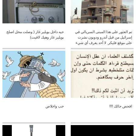
تم العثور على هذا المبنى السريالي في
حيه داخل بويلير غاز ( وصلت محل اصلح
إسرائيل من قبل أندرو ودوبون نشرت
بويلير غاز وهيك لاقيت)
على موقع فليكر. لا أحد يعرف أي شيء
عن هذا المبنى أو المهندس المعماري؟
كنا نحب أن تشارك أكثر من عملهم
افحص حالك !!!!
حب واخلاص