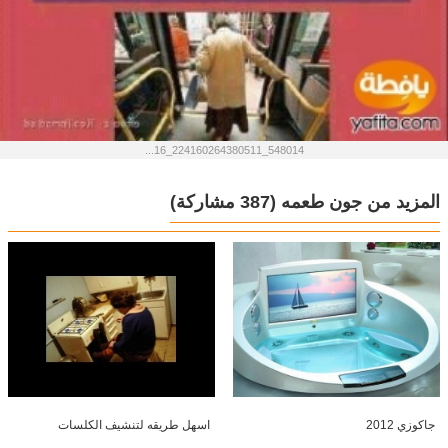
548014_224160264380511_16...
المزيد من جون طعمه
(387 مشاركة)
جاكوزي 2012
اسهل طريقه لتنشيف الكلسات