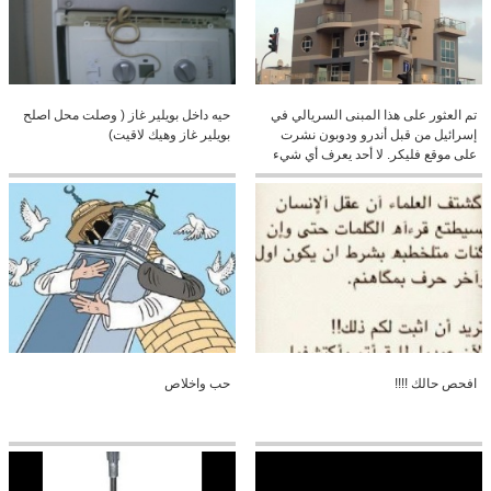
تم العثور على هذا المبنى السريالي في
حيه داخل بويلير غاز ( وصلت محل اصلح
إسرائيل من قبل أندرو ودوبون نشرت
بويلير غاز وهيك لاقيت)
على موقع فليكر. لا أحد يعرف أي شيء
عن هذا المبنى أو المهندس المعماري؟
كنا نحب أن تشارك أكثر من عملهم
افحص حالك !!!!
حب واخلاص