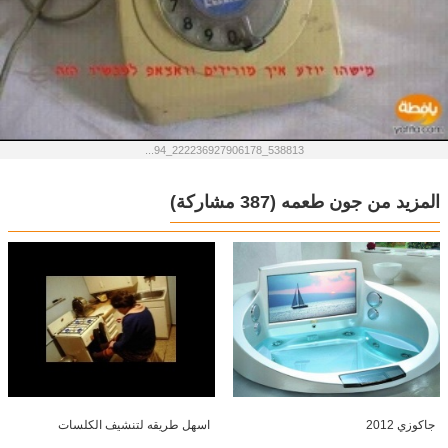
538813_222236927906178_94...
المزيد من جون طعمه
(387 مشاركة)
جاكوزي 2012
اسهل طريقه لتنشيف الكلسات