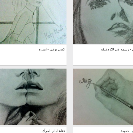
سمة في 20 دقيقة
كيتي نوفي - اميرة
- حقيقة
فتاة امام المرآة