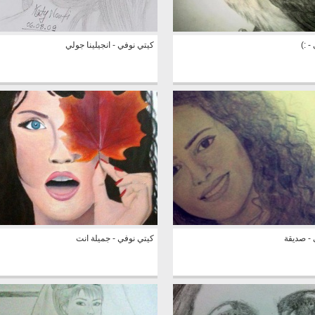
- :)
كيتي نوفي - انجيلينا جولي
 - صديقة
كيتي نوفي - جميلة انت