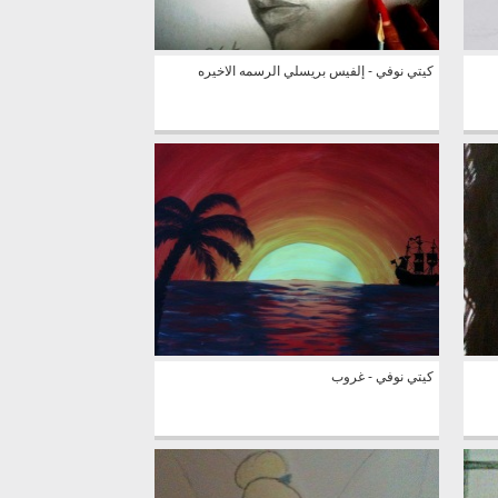
كيتي نوفي - إلفيس بريسلي الرسمه الاخيره
كيتي نوفي - غروب