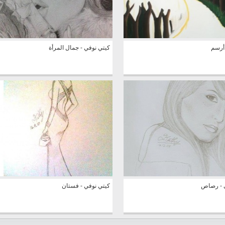
 أرسم
كيتي نوفي - جمال المرأة
 - رصاص
كيتي نوفي - فستان