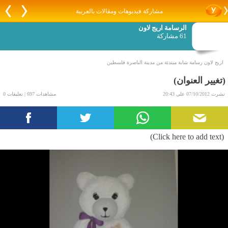
مشاركة فيديوهات ومقالات بالعربية
الرسامة اريج لاون
61 مشاركة
اريج لاون رسامة شابة مبتدئة من مدينة الناصرة فلسطين
(تغيير العنوان)
نشرت 07/10/2012 على 20:43
مشاهدات 697 | تعليقات 0
(Click here to add text)