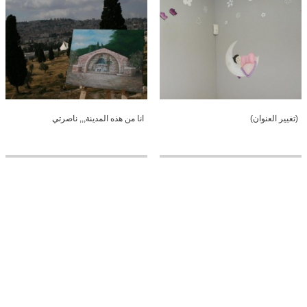
(تغيير العنوان)
انا من هذه المدينة,,, ناصرتي
اضغط like على صفحة رسوماتي
فلسطينة بقلم الرصاص - اريج لاون
http://www.facebook.com/AreejLawen