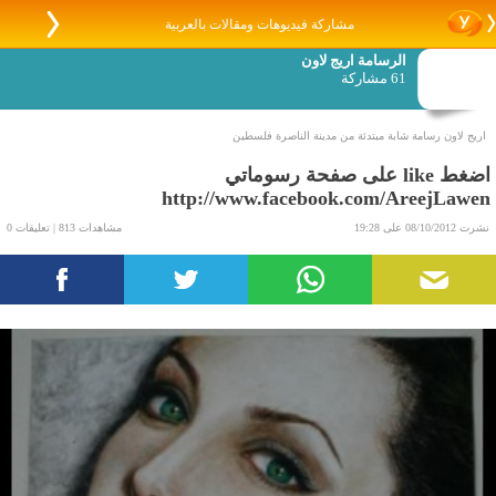
مشاركة فيديوهات ومقالات بالعربية
الرسامة اريج لاون
61 مشاركة
اريج لاون رسامة شابة مبتدئة من مدينة الناصرة فلسطين
اضغط like على صفحة رسوماتي
http://www.facebook.com/AreejLawen
نشرت 08/10/2012 على 19:28
مشاهدات 813 | تعليقات 0