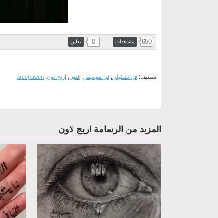
0
650
مشاهدات
تعليق
تصنيف:
,
,
,
,
فن تشكيلي
فن موسيقي
فنون
اريج لاون
areej lawen
المزيد من الرسامة اريج لاون