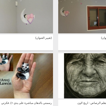
وان)
(تغيير العنوان)
قلم الرصاص - اريج لاون
رسمتي بالدهان مباشرة على يدي =)..فكرتي