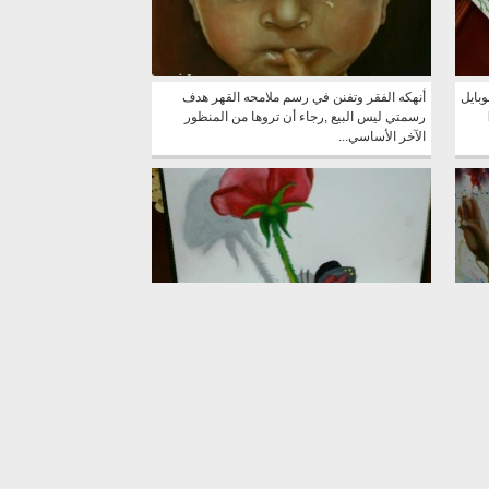
بايل
أنهكه الفقر وتفنن في رسم ملامحه القهر هدف
li
رسمتي ليس البيع ,رجاء أن تروها من المنظور
الآخر الأساسي...
مديت
رسمة ثلاثية الأبعاد وكل عام وانتم بخيـــــــــــر =)
ط
اضغط like على صفحة...