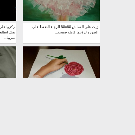
زيت على القماش 80x60 الرجاء الضغط على
الصورة لرؤيتها كاملة صفحة...
هيك اتطلع
تقريبا...
3d رسمة ثلاثية الابعاد بالاكريليك اريج لاون اضغط
like على صفحة...
reejLawen