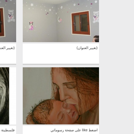
(تغيير العنوان)
(تغيير العن
اضغط like على صفحة رسوماتي
فلسطينة ب