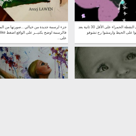
ركزوا على النقطة الحمراء على الأقل 30 ثانية بعد
جزء لرسمة جديدة من خيالي ...صورتها من المو
وا على الحيط وارمشوا رح تشوفو
فالرسمة اوضح بكتيــر على الواقع اضغط ke
على...
18.8.2011 like my page
رسمة قديمة بالاكريليك..من خيالي ومنها است
http://www.facebook.com/A
فكرة لوحة العين الموجودة بنفس الالبوم اضغ
like على...