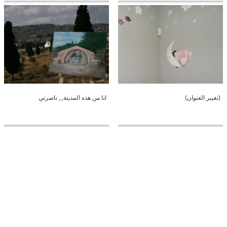
(تغيير العنوان)
انا من هذه المدينة,,, ناصرتي
اضغط like على صفحة رسوماتي
فلسطينة بقلم الرصاص - اريج لاون