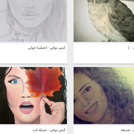
- :)
كيتي نوفي - انجيلينا جولي
 - صديقة
كيتي نوفي - جميلة انت