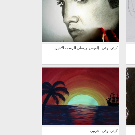
كيتي نوفي - إلفيس بريسلي الرسمه الاخيره
كيتي نوفي - غروب