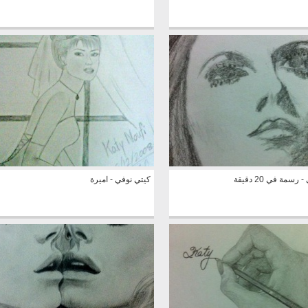
سمة في 20 دقيقة
كيتي نوفي - اميرة