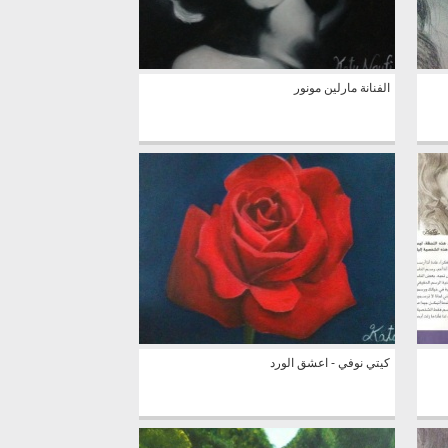
الفنانة مارلين مونور
كيتي نوفي - اعشق الورد