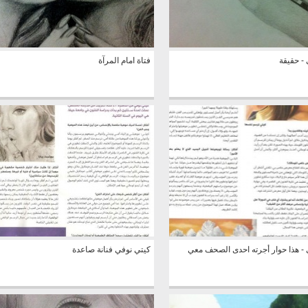
- حقيقة
فتاة امام المرآة
 - هذا حوار أجرته احدى الصحف معي
كيتي نوفي فنانة صاعدة