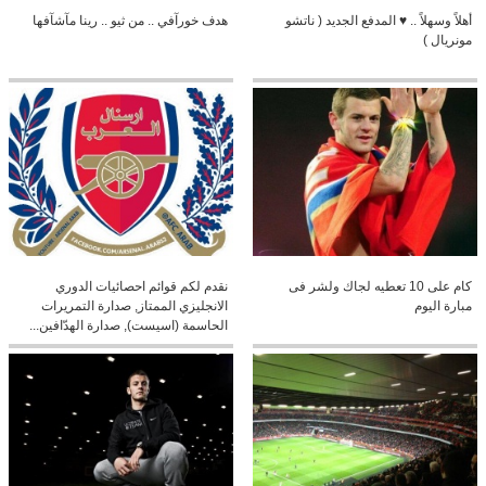
أهلاً وسهلاً .. ♥ المدفع الجديد ( ناتشو
هدف خورآفي .. من ثيو .. رينا مآشآفها
مونريال )
كام على 10 تعطيه لجاك ولشر فى
نقدم لكم قوائم احصائيات الدوري
مبارة اليوم
الانجليزي الممتاز, صدارة التمريرات
الحاسمة (اسيست), صدارة الهدّافين...