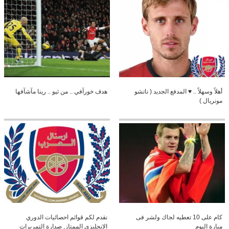
أهلاً وسهلاً .. ♥ المدفع الجديد ( ناتشو
هدف خورآفي .. من ثيو .. رينا مآشآفها
مونريال )
كام على 10 تعطيه لجاك ولشر فى
نقدم لكم قوائم احصائيات الدوري
مبارة اليوم
الانجليزي الممتاز, صدارة التمريرات