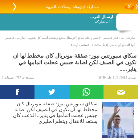
مشاركة فيديوهات ومقالات بالعربية
ارسنال العرب
11 مشاركة
سأرتدي بكل فخر قميصي الأحمر و عليه مدفع الارسنال مدفع رضخت أمامه كل شعوب القارات . فأنتصر
أيها المدفع أو إخسر. إفعل ماتشاء . فسنبقى أوفياء
سكاي سبورتس نيوز: صفقة مونريال كان مخطط لها ان
تكون في الصيف لكن اصابة جيبس عجلت اتمامها في
يناير.....
نشرت 31/01/2013 على 18:59
مشاهدات 767 | تعليقات 0
سكاي سبورتس نيوز: صفقة مونريال كان
مخطط لها ان تكون في الصيف لكن اصابة
جيبس عجلت اتمامها في يناير.. اللاعب كان
يستعد للانتقال ويتعلم انجليزي