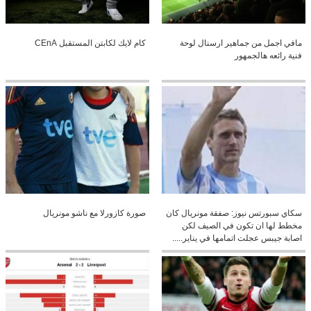
مافي اجمل من جماهير ارسنال لوحة
كام لايك لكابتن المستقبل CEnA
فنية رائعه هالجمهور
سكاي سبورتس نيوز: صفقة مونريال كان
صورة كازورلا مع ناشو مونريال
مخطط لها ان تكون في الصيف لكن
اصابة جيبس عجلت اتمامها في يناير.....