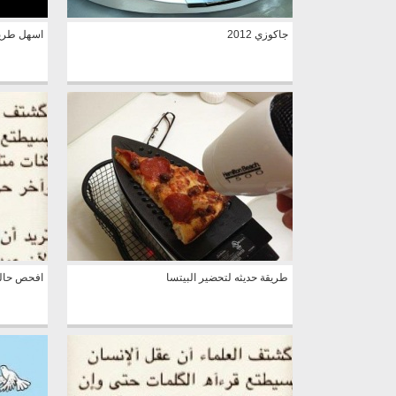
جاكوزي 2012
اسهل طري
طريقة حديثه لتحضير البيتسا
افحص حالك 