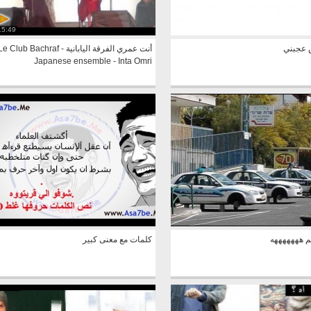
15:49
 عجبني
أنت عمري الفرقة اليابانية Le Club Bachraf 
Japanese ensemble - Inta Omri
م هههههههه
كلمات مع معنى كبير