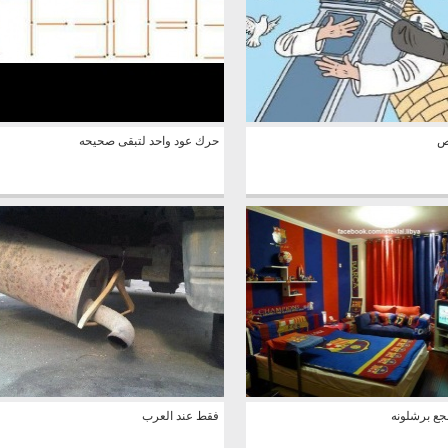
ص
حرك عود واحد لتبقى صحيحه
ع برشلونه
فقط عند العرب