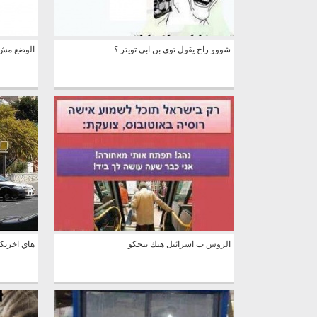
شووو راح يقول توي بن ابي تويتر ؟
الوضع مش
الروس ب اسرائيل هيك بيحكو
هاي اخرتك