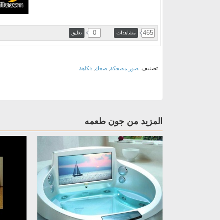
0
465
مشاهدات
تعليق
تصنيف:
,
,
صور مضحكة
ضحك
فكاهة
المزيد من جون طعمه