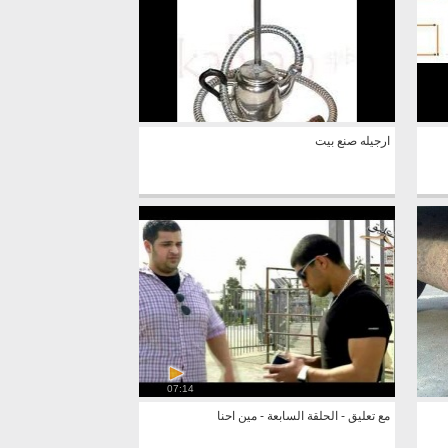
ارجيله صنع بيت
07:14
مع تعليق - الحلقة السابعة - مين احنا