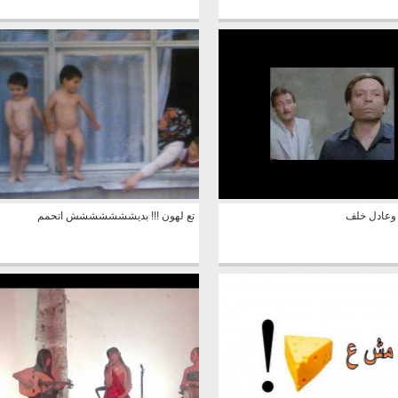
 وعادل خلف
تع لهون !!! بديششششششش اتحمم