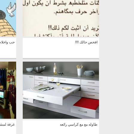
افحص حالك !!!!
حب واخلا
طاوله مع مع كراسي رائعه
غرفة لمشج