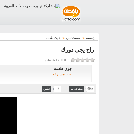
>
>
رئيسية
مستخدمين
جون طعمه
راح يجي دورك
0.00
-
(
0
تقييمات)
جون طعمه
387 مشاركة
0
465
مشاهدات
تعليق