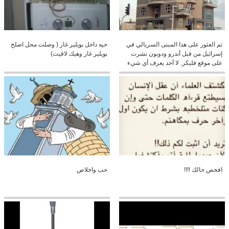
تم العثور على هذا المبنى السريالي في
حيه داخل بويلير غاز ( وصلت محل اصلح
إسرائيل من قبل أندرو ودوبون نشرت
بويلير غاز وهيك لاقيت)
على موقع فليكر. لا أحد يعرف أي شيء
عن هذا المبنى أو المهندس المعماري؟
كنا نحب أن تشارك أكثر من عملهم
افحص حالك !!!!
حب واخلاص