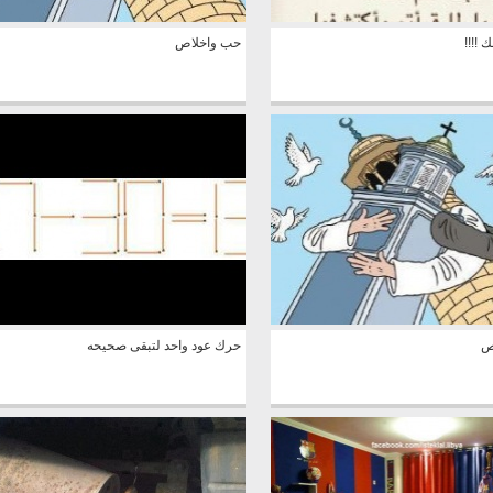
!!!!
حب واخلاص
ص
حرك عود واحد لتبقى صحيحه