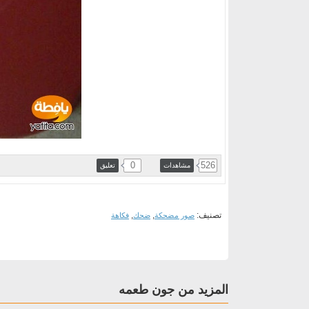
0
526
مشاهدات
تعليق
تصنيف:
,
,
صور مضحكة
ضحك
فكاهة
المزيد من جون طعمه