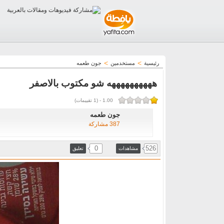
>
>
رئيسية
مستخدمين
جون طعمه
ههههههههههه شو مكتوب بالاصفر
1.00
-
(
1
تقييمات)
جون طعمه
387 مشاركة
0
526
مشاهدات
تعليق