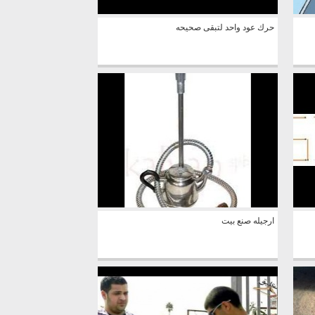
حرك عود واحد لتبقى صحيحه
ارجيله صنع بيت