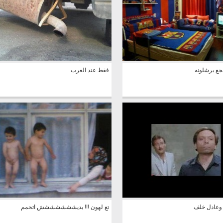
ع برشلونه
فقط عند العرب
 وعادل خلف
تع لهون !!! بديششششششش اتحمم