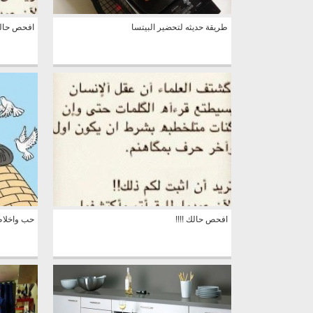
طريقة حديثه لتحضير البيتسا
افحص حالك 
افحص حالك !!!!
حب واخلا