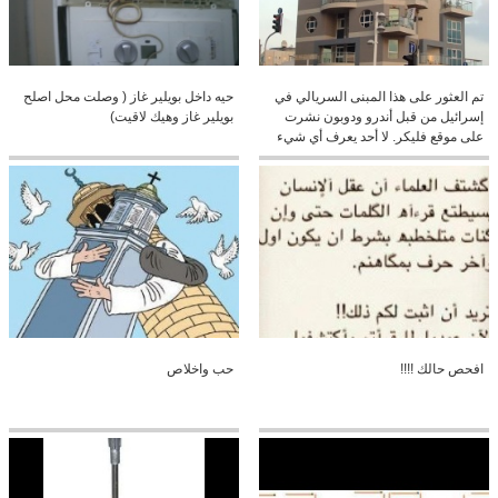
تم العثور على هذا المبنى السريالي في
حيه داخل بويلير غاز ( وصلت محل اصلح
إسرائيل من قبل أندرو ودوبون نشرت
بويلير غاز وهيك لاقيت)
على موقع فليكر. لا أحد يعرف أي شيء
عن هذا المبنى أو المهندس المعماري؟
كنا نحب أن تشارك أكثر من عملهم
افحص حالك !!!!
حب واخلاص