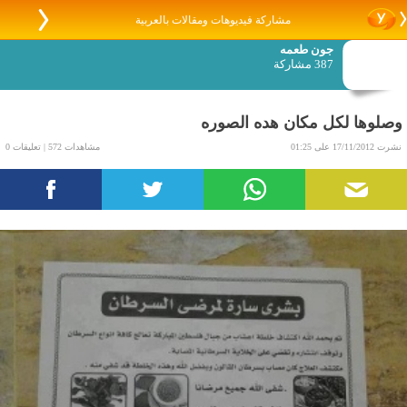
مشاركة فيديوهات ومقالات بالعربية
جون طعمه
387 مشاركة
وصلوها لكل مكان هده الصوره
نشرت 17/11/2012 على 01:25
مشاهدات 572 | تعليقات 0