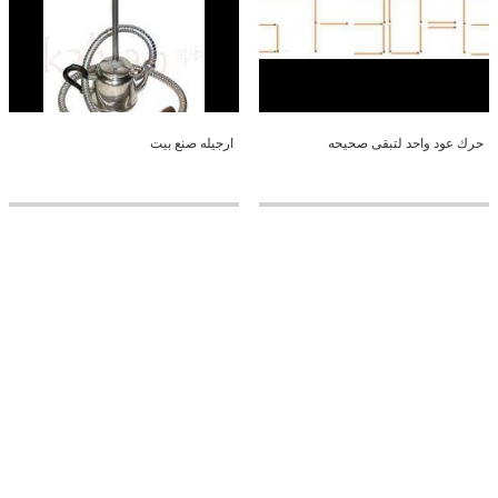
حرك عود واحد لتبقى صحيحه
ارجيله صنع بيت
طاوله مع مع كراسي رائعه
غرفة لمشجع برشلونه