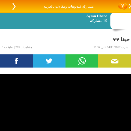
مشاركة فيديوهات ومقالات بالعربية
Aymn Hbebe
19 مشاركة
حيفا ♥♥
نشرت 14/11/2012 على 11:54
مشاهدات 785 | تعليقات 0