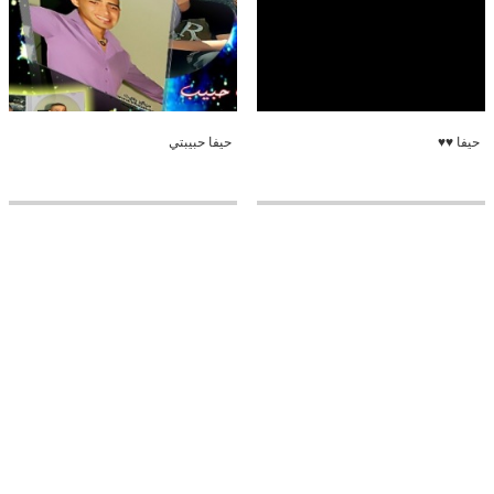
حيفا ♥♥
حيفا حبيبتي
من الخليل
القدس