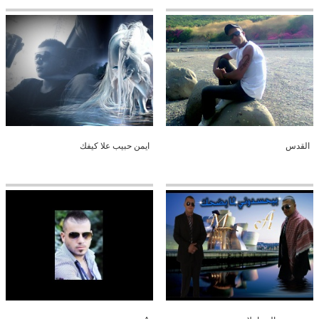
القدس
ايمن حبيب علا كيفك