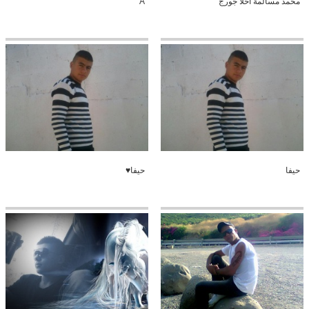
محمد مسالمة احلا جورج
A
حيفا
حيفا♥