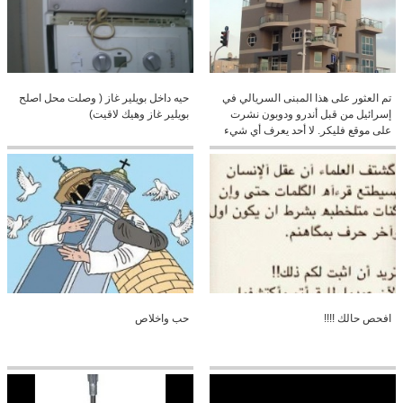
تم العثور على هذا المبنى السريالي في
حيه داخل بويلير غاز ( وصلت محل اصلح
إسرائيل من قبل أندرو ودوبون نشرت
بويلير غاز وهيك لاقيت)
على موقع فليكر. لا أحد يعرف أي شيء
عن هذا المبنى أو المهندس المعماري؟
كنا نحب أن تشارك أكثر من عملهم
افحص حالك !!!!
حب واخلاص