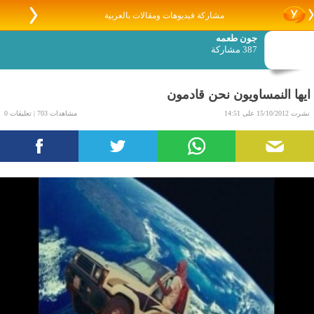
مشاركة فيديوهات ومقالات بالعربية
جون طعمه
387 مشاركة
ايها النمساويون نحن قادمون
نشرت 15/10/2012 على 14:51
مشاهدات 703 | تعليقات 0