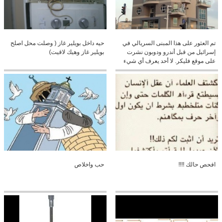
تم العثور على هذا المبنى السريالي في
حيه داخل بويلير غاز ( وصلت محل اصلح
إسرائيل من قبل أندرو ودوبون نشرت
بويلير غاز وهيك لاقيت)
على موقع فليكر. لا أحد يعرف أي شيء
عن هذا المبنى أو المهندس المعماري؟
كنا نحب أن تشارك أكثر من عملهم
افحص حالك !!!!
حب واخلاص