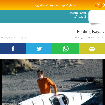
مشاركة فيديوهات ومقالات بالعربية
Issam Soouf
2 مشاركة
Folding Kayak
نشرت 14/10/2012 على 14:52
مشاهدات 1014 | تعليقات 0