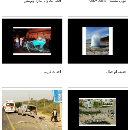
كوبي بيست - copy paste
افعى يحاول ابتلاع اوتوبيس
حقيقه ام خيال
احداث غريبه