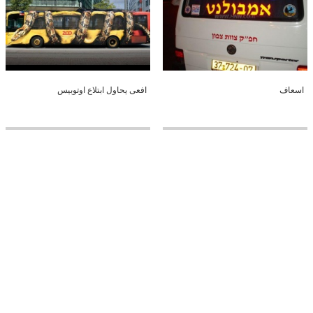
اسعاف
افعى يحاول ابتلاع اوتوبيس
قصه ظريفه
مذيعة روسية تقوم بحركة مشينة بإصبعها
على الهواء عند ذكر اسم أوباما