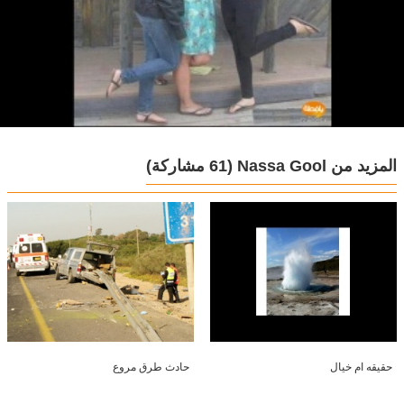
المزيد من Nassa Gool
(61 مشاركة)
حقيقه ام خيال
حادث طرق مروع