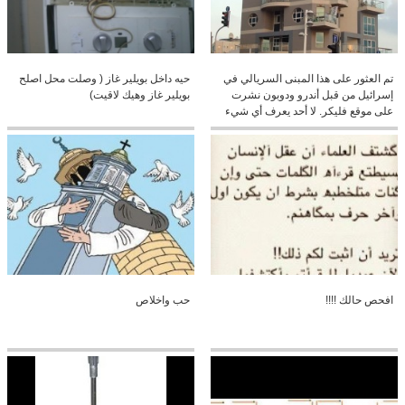
تم العثور على هذا المبنى السريالي في
حيه داخل بويلير غاز ( وصلت محل اصلح
إسرائيل من قبل أندرو ودوبون نشرت
بويلير غاز وهيك لاقيت)
على موقع فليكر. لا أحد يعرف أي شيء
عن هذا المبنى أو المهندس المعماري؟
كنا نحب أن تشارك أكثر من عملهم
افحص حالك !!!!
حب واخلاص