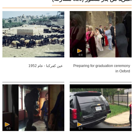
0:8
Preparing for graduation ceremony
عين كفركنا - عام 1952
in Oxford
0:9
0:8