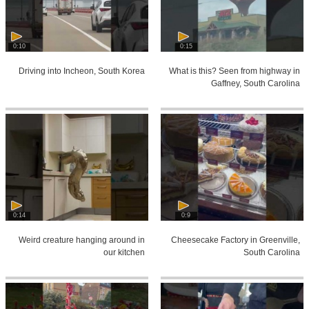
0:10
0:15
Driving into Incheon, South Korea
What is this? Seen from highway in
Gaffney, South Carolina
0:14
0:9
Weird creature hanging around in
Cheesecake Factory in Greenville,
our kitchen
South Carolina