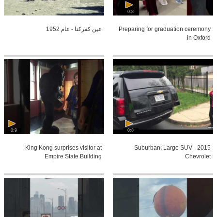
0:8
Preparing for graduation ceremony
عين كفركنا - عام 1952
in Oxford
0:9
0:8
King Kong surprises visitor at
2015 Suburban: Large SUV -
Empire State Building
Chevrolet