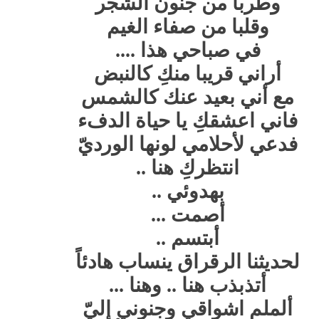
وطربا من جنون الشجر
وقلبا من صفاء الغيم
في صباحي هذا ....
أراني قريبا منكِ كالنبض
مع أني بعيد عنك كالشمس
فاني اعشقكِ يا حياة الدفء
فدعي لأحلامي لونها الورديّ
انتظركِ هنا ..
بهدوئي ..
أصمت ...
أبتسم ..
لحديثنا الرقراق ينساب هادئاً
أتذبذب هنا .. وهنا ...
ألملم اشواقي وجنوني إليّ