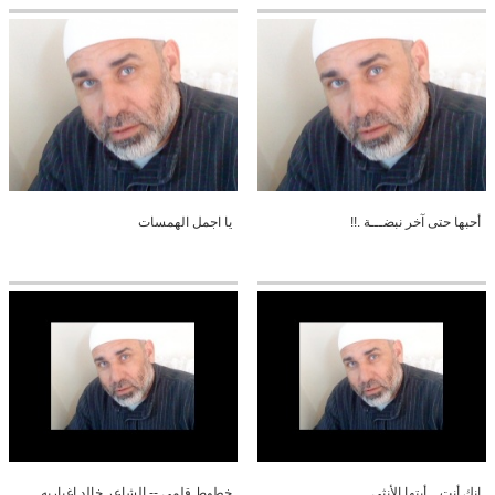
أحبها حتى آخر نبضـــة .!!
يا اجمل الهمسات
إنكِ أنتِ .. أيتها الأنثى
خطوط قلمي -- الشاعر خالد اغباريه