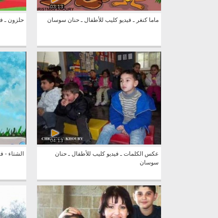
03:13
ماما كنغر ـ فيديو كليب للأطفال ـ حنان سوسان
حلزون ـ ف
04:13
عكس الكلمات ـ فيديو كليب للأطفال ـ حنان
الشتاء - ف
سوسان