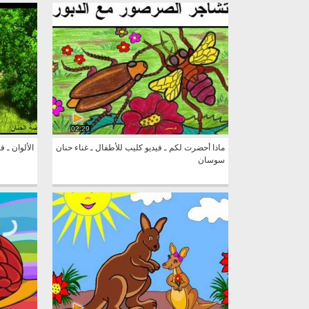
02:29
ماذا أحضرت لكم ـ فيديو كليب للأطفال ـ غناء حنان
الألوان ـ 
سوسان