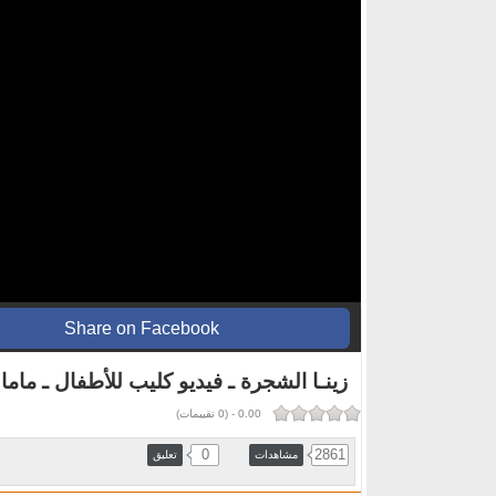
Share on Facebook
زينـا الشجرة ـ فيديو كليب للأطفال ـ ماما
0.00
-
(
0
تقييمات)
0
2861
مشاهدات
تعليق