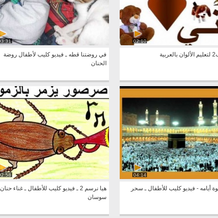
03:31
02:10
بية
في روضتنا قطه ـ فيديو كليب لأطفال روضة
الحنان
02:58
04:14
 أيامه - فيديو كليب للأطفال ـ سحر
هيا نرسم 2 ـ فيديو كليب للأطفال ـ غناء حنان
سوسان