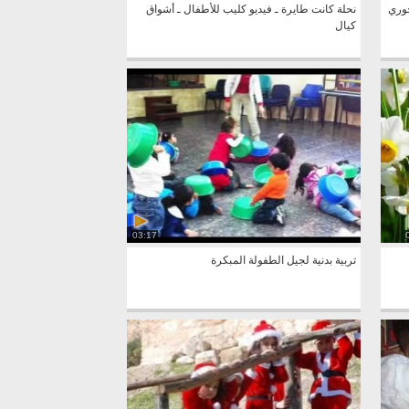
وري
نحلة كانت طايرة ـ فيديو كليب للأطفال ـ أشواق
كيال
03:17
تربية بدنية لجيل الطفولة المبكرة