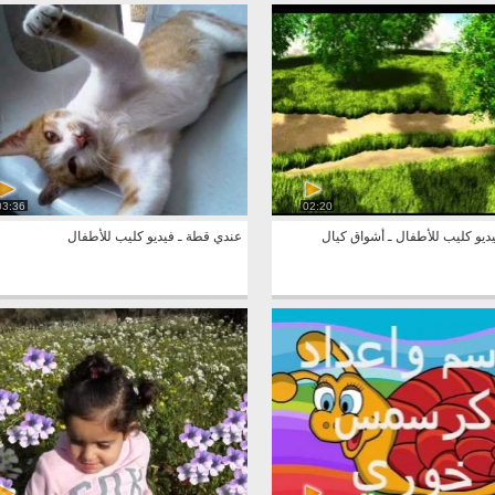
03:36
02:20
فيديو كليب للأطفال ـ أشواق كيال
عندي قطة ـ فيديو كليب للأطفال