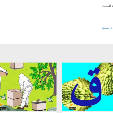
دة المسيح
03:02
07:23