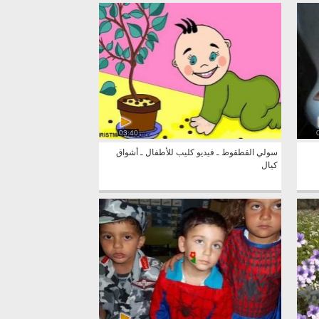
03:40
سولي القطقوط ـ فيديو كليب للأطفال ـ أشواق
كيال