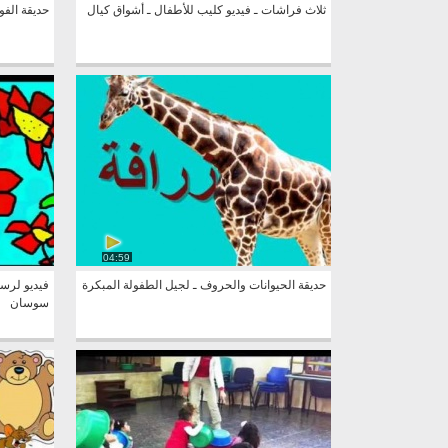
ثلاث فراشات ـ فيديو كليب للأطفال ـ أشواق كيال
حديقة الفو
04:59
حديقة الحيوانات والحروف ـ لجيل الطفولة المبكرة
فيديو لرس
سوسان