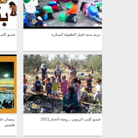
03:17
تربية بدنية لجيل الطفولة المبكرة
فيديو كليب2 لتعليم الألوان بالعر
03:30
فيديو كليب الزيتون ـ روضة الحنان2011
رمضان حلوة
طنوس