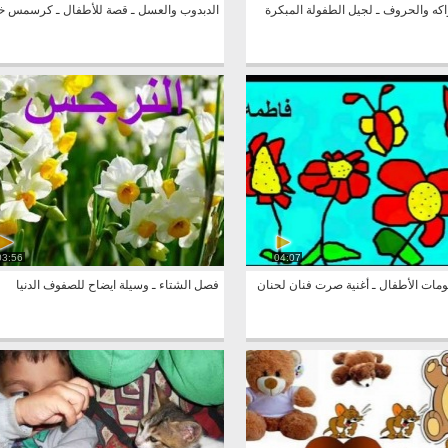
اكه والحروف ـ لجيل الطفولة المبكرة
الدبدوب والعسل ـ قصة للأطفال ـ كرسمس خ
03:56
04:07
ومات الأطفال ـ أغنية صرت فنان لحنان
فصل الشتاء ـ وسيلة ايضاح للصفوف الدنيا