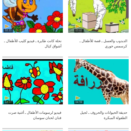
02:21
03:02
الدبدوب والعسل ـ قصة للأطفال ـ
نحلة كانت طايرة ـ فيديو كليب للأطفال ـ
كرسمس خوري
أشواق كيال
04:07
04:59
حديقة الحيوانات والحروف ـ لجيل
فيديو لرسومات الأطفال ـ أغنية صرت
الطفولة المبكرة
فنان لحنان سوسان