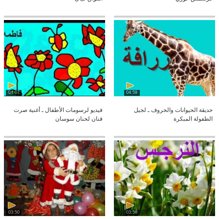
04:07
04:59
حديقة الحيوانات والحروف ـ لجيل
فيديو لرسومات الأطفال ـ أغنية صرت
الطفولة المبكرة
فنان لحنان سوسان
03:50
03:56