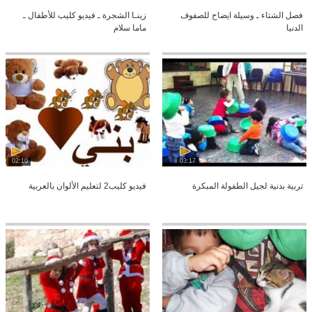
فصل الشتاء ـ وسيلة ايضاح للصفوف
زينـا الشجرة ـ فيديو كليب للأطفال ـ
الدنيا
ماما سلام
02:10
03:17
تربية بدنية لجيل الطفولة المبكرة
فيديو كليب2 لتعليم الألوان بالعربية