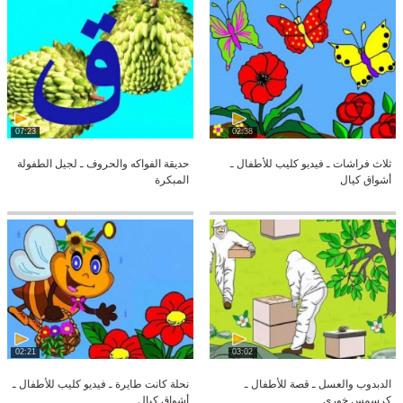
07:23
02:38
ثلاث فراشات ـ فيديو كليب للأطفال ـ
حديقة الفواكه والحروف ـ لجيل الطفولة
أشواق كيال
المبكرة
02:21
03:02
الدبدوب والعسل ـ قصة للأطفال ـ
نحلة كانت طايرة ـ فيديو كليب للأطفال ـ
كرسمس خوري
أشواق كيال