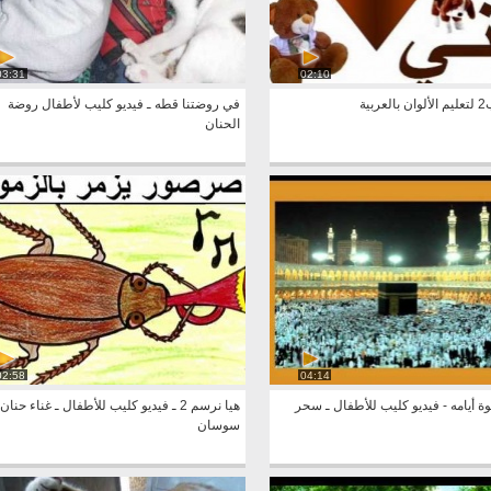
03:31
02:10
بية
في روضتنا قطه ـ فيديو كليب لأطفال روضة
الحنان
02:58
04:14
 أيامه - فيديو كليب للأطفال ـ سحر
هيا نرسم 2 ـ فيديو كليب للأطفال ـ غناء حنان
سوسان