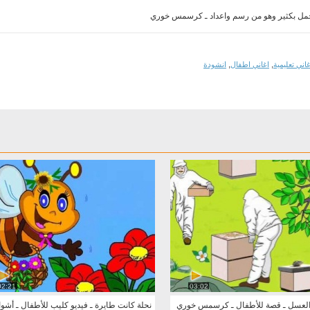
 أجمل بكثير وهو من رسم واعداد ـ كرسمس خوري
,
,
غاني تعليمية
اغاني اطفال
انشودة
02:21
03:02
العسل ـ قصة للأطفال ـ كرسمس خوري
نحلة كانت طايرة ـ فيديو كليب للأطفال ـ أشو