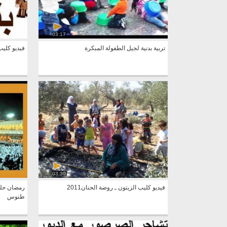
03:17
تربية بدنية لجيل الطفولة المبكرة
فيديو كليب2 لتعليم الألوان بالعر
03:30
فيديو كليب الزيتون ـ روضة الحنان2011
رمضان حلوة
طنوس