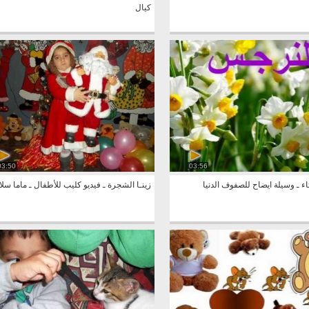
كيال
03:50
03:56
 ـ وسيلة ايضاح للصفوف الدنيا
زينـا الشجرة ـ فيديو كليب للأطفال ـ ماما سلا