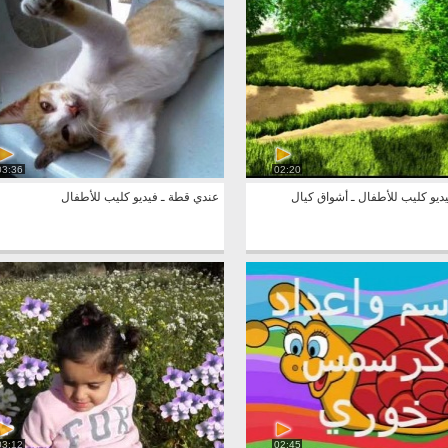
03:36
02:20
فيديو كليب للأطفال ـ أشواق كيال
عندي قطة ـ فيديو كليب للأطفال
03:12
02:45