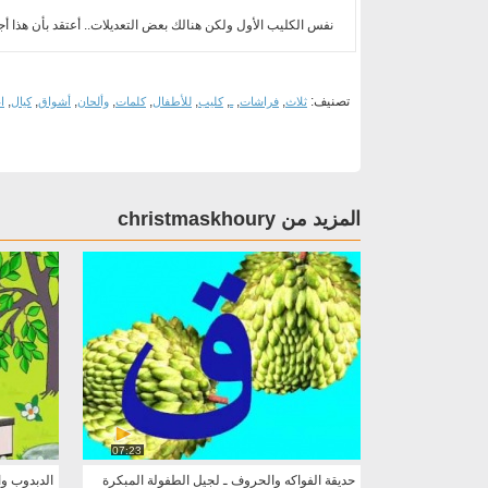
نفس الكليب الأول ولكن هنالك بعض التعديلات.. أعتقد بأن هذا
تصنيف:
,
,
,
,
,
,
,
,
,
ثلاث
فراشات
ـ
كليب
للأطفال
كلمات
وألحان
أشواق
كيال
ا
المزيد من christmaskhoury
07:23
حديقة الفواكه والحروف ـ لجيل الطفولة المبكرة
الدبدوب و