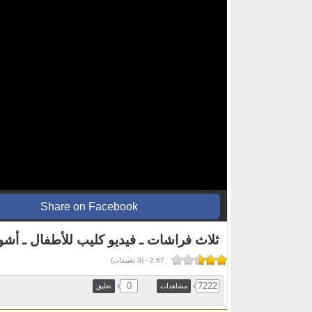
Share on Facebook
ثلاث فراشات ـ فيديو كليب للأطفال ـ أشو
2.67
-
(
3
تقييمات)
0
7222
مشاهدات
تعليق