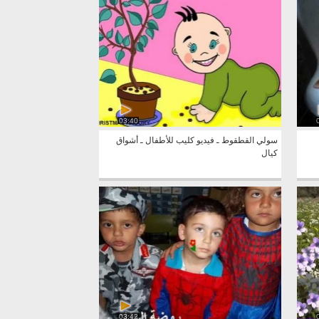
03:40
سولي القطقوط ـ فيديو كليب للأطفال ـ أشواق
كيال
03:42