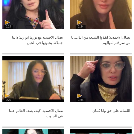
0:24
2:24
نضال الاحمدية: انقذوا الشيعة من الذل.. يا
نضال الاحمدية مع نورما ابو زيد: داليا
من سرقتم أموالهم
جنبلاط يحبونها في الجبل
9:20
1:54
اللفنانة على حق وانا كمان
نضال الاحمدية: كيف يصف العالم اهلنا
في الجنوب