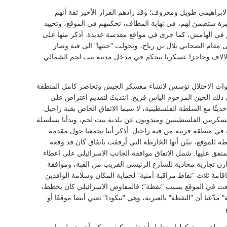
لابراهيمي طويل ومعروف؛ وقد زادهم القرار الأخير ثقة أنهم
ة ستضمن لهم، في نهاية المطاف، تحكمهم في الموقع، وتحييد
م في الهامش، كما جرى في مواقع مقدسة عديدة. أذكر منها على
ى مقام الصحابي بلال بن رباح، وتحولت "حبتها" الى قبة وصار
 الالاف وحاجزا عسكريا يتحكم في مدخل مدينة بيت لحم الشمالي
وات الاحتلال تؤسس لانشاء معسكر الجيش وتحاصر كامل المنطقة
 ذلك الحين المرحوم الياس فريج. انتدبتُ لتقديم اعتراض على
ديثًا مع السلطة الفلسطينية، لا سيما الاتفاق الخاص بقبة راحيل.
كريين الفلسطينيين ومندوبون عن بلدية بيت لحم، وبدأنا بسلسلة
ية في منطقة قريبة من قبة راحيل. أذكر أننا تجمعنا حول مقدمة
موقع، تبيّن أنها الخارطة التي أرفقت باتفاق كان قد وقعه
تفق عليها. شمل الاتفاق موافقة الجانب الاسرائيلي على اعطاء
ازن تجارية محاذية للشارع الرئيسي القريب من القبة، وموافقة
مة ثلاث "نقاط مراقبة أمنية" لحماية المكان وسلامة الوافدين
اندلعت في الموقع بسبب "نقطة"؛ فالمفاوض الاسرائيلي كان يخطط،
دّعيا أن "النقطة" بالعبرية، وهي "نيكودا" تعني أيضا موقعًا أو
.