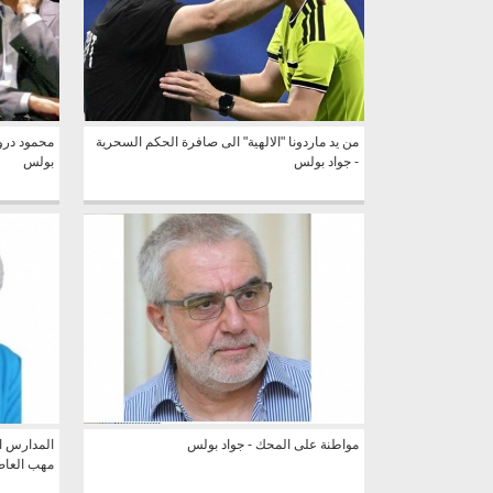
من يد ماردونا "الالهية" الى صافرة الحكم السحرية
محمود دروي
- جواد بولس
بولس
مواطنة على المحك - جواد بولس
المدارس ا
مهب العاص