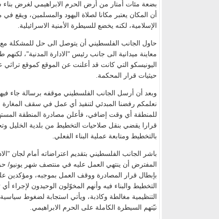
بضعة مئات أمتار من أرض الحرم الابراهيمي لغرض بناء س
أن المكان يعتبر مكانا لصلاة اليهود والمسلمين، ويقع ف
الإسلامية، لكنه يخضع للسيطرة الأمنية الاسرائيلية.
حاول الجانب الفلسطيني أن يتوصل الى حل للمشكلة مع ال
معاينة ميدانية الى جانب رئيس "الادارة المدنية"، لكنهم ط
اليونيسكو التي كانت قد أعلنت عن الموقع كموقع تراثي ع
حيثيات قرار المحكمة.
وبعد أن أرسل الجانب الفلسطيني موقفه برسالة جاء فيه
نعلمكم رفضنا المبدئي لتنفيذ أي عمل في سقف المغارة الم
للمنطقة أي وقت إضافي، فأعلن مصادرة المنطقة المستهد
قرارا يقضي بنقل صلاحيات التخطيط من بلدية الخليل وتحوي
بالتخطيط ومتابعة عملية البناء الفعلي.
باشر الجانب الفلسطيني بتقديم اعتراضاته أمام لجان "الا
المفترض أن ينتهي العمل عليه في منتصف شهر يونيو/ حزير
بإبطال قرار المصادرة ووقف العمل بموجبه، ومؤكدين عل
التخطيط والبناء فيه وأنهم المخوّلون الوحيدون لإجراء أي 
التنظيمية مغالطة وكاذبة، ويأتي استجابة لضغوط سياسية 
نيّتهم السيطرة الكاملة على الحرم الابراهيمي.