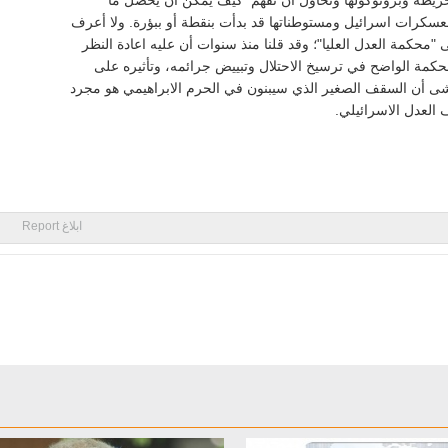
ريطة وبروتوكولها ونحاول أن نفهم كيف يمكن أن يحصل ما
سكرات اسرائيل ومستوطناتها قد بدأت بنقطة أو ببؤرة. ولا أعرف
 "محكمة العدل العليا"؛ وقد قلنا منذ سنوات أن عليه اعادة النظر
حكمة الواضح في ترسيخ الاحتلال وتبييض جرائمه، وتأثيره على
ى أن السقف الصغير الذي سيبنون في الحرم الابراهيمي هو مجرد
ف العدل الاسرائيلي.
ابلاغ Report