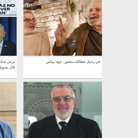
في رحيل عطالله منصور- جواد بولس
يرحل جنكي
قال يسوع 