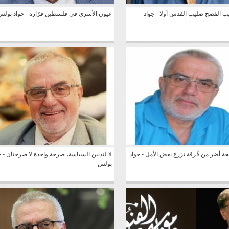
ب الفصح صليب القدس أولا - جواد
عيون الأسرى في فلسطين فرّارة - جواد بولس
ة أضر من فُرقة تزرع بعض الأمل - جواد
لا لتديين السياسة، صرخة واحدة لا صرختان - ج
بولس