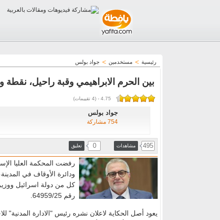
>
>
رئيسية
مستخدمين
جواد بولس
بين الحرم الابراهيمي وقبة راحيل، نقطة
4.75
-
(
4
تقييمات)
جواد بولس
754 مشاركة
0
495
مشاهدات
تعليق
رفضت المحكمة العليا الإسرا
ودائرة الأوقاف في المدينة، 
كل من دولة اسرائيل ووزير 
رقم 64959/25.