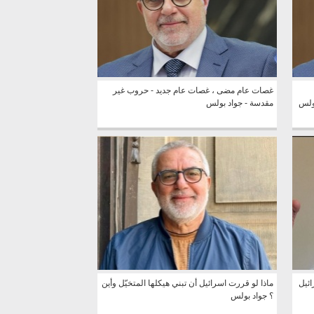
غصات عام مضى ، غصات عام جديد - حروب غير
بولس
مقدسة - جواد بولس
ائيل
ماذا لو قررت اسرائيل أن تبني هيكلها المتخيّل وأين
؟ جواد بولس