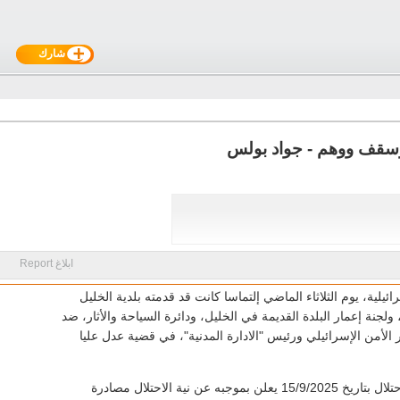
شارك
 وسقف ووهم - جواد بولس
ابلاغ Report
ئيلية، يوم الثلاثاء الماضي إلتماسا كانت قد قدمته بلدية الخليل
ولجنة إعمار البلدة القديمة في الخليل، ودائرة السياحة والأثار، ضد
الأمن الإسرائيلي ورئيس "الادارة المدنية"، في قضية عدل عليا
يعود أصل الحكاية لاعلان نشره رئيس "الادارة المدنية" للاحتلال بتاريخ 15/9/2025 يعلن بموجبه عن نية الاحتلال مصادرة