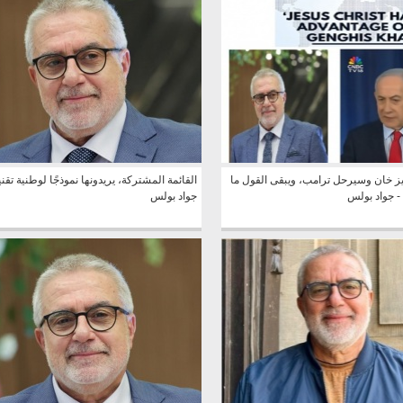
ز خان وسيرحل ترامب، ويبقى القول ما
القائمة المشتركة، يريدونها نموذجًا لوطنية تقني
- جواد بولس
جواد بولس