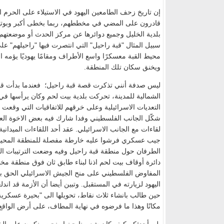
إن تاريخ زحف الطامعين اليهود في الاستيلاء على الحرم ا
قادرون على المضي في مخططهم، ربما بخطى أكبر وبوتير
بلدية الخليل وجميع دوائرها عن مركز الحدث أو موضعته
سبيل المثال "قبة راحيل" التي انتصرت فيها "راحيلهم" عل
محيط القبة معسكرًا واسع الأطراف ومقامًا يهوديًا يؤمه
ويخنق سكان تلك المنطقة.
ليس صدفة أنني تذكرت قصة قبة راحيل؛ فعندما بدأت ق
الشمالية للمدينة، تحركت بلدية بيت لحم وكان يرأسها في
التعديات الاسرائيلية وعلى خرقهم للاتفاقيات التي وقعت ح
شكّل الجانب الفلسطيني وفدا شارك فيه بعض الاخوة العس
لقاءات مع الجانب الاسرائيلي. عقد أحد اللقاءات الميدان
جيب عسكري فرشوا عليه خارطة مفصلة للمنطقة المحيطة لل
الطرفان حول منطقة قبة راحيل وفيه وضعت الترتيبات الم
دائرة أوقاف بيت لحم اذنا لبناء طابق ثان فوق منطقة مخ
المفاوض الفلسطيني على منح الجيش الاسرائيلي الحق باقا
اليهود لزيارته في المستقبل. وتبين أيضا أن الأزمة قد 
حين طالب بانشاء ثلاث نقاط، تحويلها الى "بحيرة عسكرية" م
مكانًا وهذا ما فرضوه في نهاية المطاف، على أرض الواقع