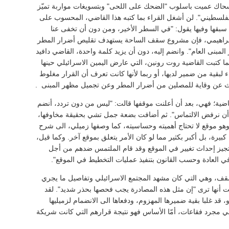
حاك عميت باسلوب "الضحك على اللحى" وبتسويغات مواربة تميّز
الفلسطيني". لن أشغل القراء بما كتبه هذا القاضي، المحسوب على
ا سبقها وفيها يقول: "في السطر الأخير، ومن دون أن تخفى عنا
الابراهيمي، فإن مشروع سقف الساحة يستهدف تقليص أضرار المطر
بنى العام". وانضم إليه، دون أن يزيد كلمة واحدة، القاضي دافيد
 كتبت القاضية روت رونين، التي عارض اليمين الاسرائيلي حينها
رضاء لبقية من ضمير لديها، أو ربما لأنها كانت تعرف أن القرار مغلوط
بحث عن وقاية للمصلين من أضرار المطر وعن تجميل مظهر المبنى
.
لقاضية؛ فهي، بعد أن أعلنت موقفها قالت: "ليس من دون تردد، أنضم
 أن نرفض الالتماس". ثم أضافت بضعة جمل تشي بحقيقة مخاوفها،
وهو موقع لا تحتاج أهميته وحساسيته، كما وصفها زميلي، الى شرح
كبيرة، بل أكبر بكثير مما لو كان الأمر يتعلق بموقع آخر. وكما قيل،
جيز إحداث تغيير في الموقع وقد قام الملتمس ضدهم من أجل
ي العادة وحسب القانون بتنفيذ عمليات التخطيط في الموقع".
قف، وهي التي كان مشهد المجتمع الاسرائيلي وتفاصيل ما يجري
فت أنها ترى "إن مثل هذه المصادرة يجب فحصها بحذر شديد". لقد
 قد غلبا بقية ضميرها المهزوم، ودفعاها الى الانضمام لزميليها
ي مجرد فقاعات، أمّا الأساس فهو نتيجة قرارهم التي كانت شريكة