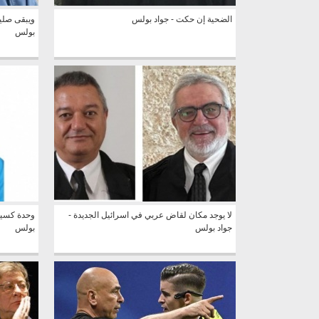
الضحية إن حكت - جواد بولس
ويبقى صلي
بولس
لا يوجد مكان لقاض عربي في اسرائيل الجديدة -
وحدة كسيح
جواد بولس
بولس