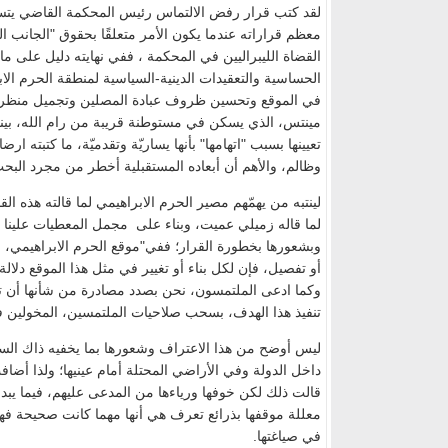
لقد كتب قرار رفض الالتماس رئيس المحكمة القاضي يتس
معظم قراراته عندما يكون الأمر متعلقًا بحقوق "الجانب 
القضاة الليبراليين في المحكمة ، ففي نهايته دليل على م
الحساسية والتعقيدات الدينية-السياسية لمنطقة الحرم 
في الموقع وتحسين ظروف عبادة المصلين وتجميل منظر الم
مينتس، الذي يسكن في مستوطنة قريبة من رام الله، بينما
تعيينها بسبب "اتهامها" بأنها يساريّة وتقدميّة، ما كتبته ا
وظالم، والأهم أن أبعاده المستقبلية أخطر من مجرد ال
لينتبه من يهمّهم مصير الحرم الابراهيمي لما قالته هذه ا
لما قاله زميلي عميت، وبناء على مجمل المعطيات علينا
وبشعورها بخطورة القرار؛ ففي"موقع الحرم الابراهيمي، 
أو تفصيل، فإن لكل بناء أو تغيير في مثل هذا الموقع دلالة 
وكما ادعى الملتمسون، نحن بصدد مصادرة من شأنها أن ت
تنفيذ هذا الهدف، بسحب صلاحيات الملتمسين، المخولين ف
ليس أوضح من هذا الاعتراف وشعورها بما يخفيه ذاك الس
داخل الدولة وفي الأراضي المحتلة أمام عينيها؛ ولذا أضا
قالت ذلك لكن خوفها ورياءها من المدعى عليهم، فيما يبدو،
معللة موقفها بذرائع تعرف هي أنها مهما كانت صحيحة فه
في صياغتها.