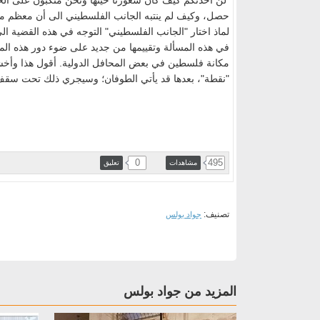
لن أحدثكم كيف كان شعورنا حينها ونحن منكبون على الخ
حصل، وكيف لم ينتبه الجانب الفلسطيني الى أن معظم مع
لماذ اختار "الجانب الفلسطيني" التوجه في هذه القضية الى
في هذه المسألة وتقييمها من جديد على ضوء دور هذه الم
مكانة فلسطين في بعض المحافل الدولية. أقول هذا وأخش
"نقطة"، بعدها قد يأتي الطوفان؛ وسيجري ذلك تحت سق
0
495
مشاهدات
تعليق
تصنيف:
جواد بولس
المزيد من جواد بولس