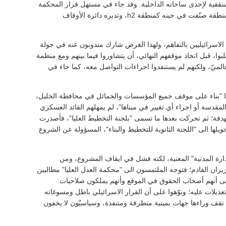
قفية لإحدى ساحاته الداخلية. وقد جاء في مستهل قرار المحكمة
ي منطقة صنّفت في حينه كمنطقة
h2
، وتديره دائرة الأوقاف
اسرائيليين بالتفاهم، ولهذا الغرض شارك مندوبون عنه في جولة
لبوا، قبل اتخاذ موقفهم النهائي، أن يتشاوروا فيما بينهم ومع منظمة
الميّ، ولكنهم لم يستنفدوا اجراءات التواصل معه، كما جاء في
ا "بناء على موقف جميع المؤسسات والحمائل في محافظة الخليل،
قدسة أو اجراء أي تغيير في مبناها"، لم يمهلهم القائد العسكري
فة؛ ثم تحركت بعدها ما تسمى "بلجنة التخطيط العليا"، فأصدرت
لها الى "اللجنة الثانوية للتخطيط والبناء"، المسؤولة عن الشروع
دارة المدنية" المعنية، لكنه فشل في ايقاف المشروع، ومن
ان القادم؛ فتوجه الملتمسون الى "محكمة العدل العليا" مطالبين
ى أنهم أصحاب الحقوق في الموقع وأنهم يملكون صلاحيات
تعديلات عليه؛ ونوّهوا على أن القرار الاسرائيلي باطل ومسوغاته
تقف وراءها جهات يمينية متطرفة ومتنفذة، وسياسيّون لا يخفون