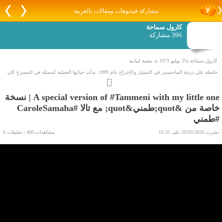
مشاركة فيديوهات ومقالات بالعربية
كارول سماحة
396 مشاركة
كارول سماحة (25 يوليو 1972 -)، مغنية لبنانية
حاصلة على درجة الماجستير في التمثيل والإخراج عام 1999. بدأت حياتها العملية كممثلة في المسرح كان
تعرفها على منصور رحباني نقطة تحول في حياتها حيث تحولت من الدراما إلى المسرح الغنائي كان أول
ألبوم لها باسم «حلم» عام 2003 وحصلت على لقب أفضل مغنية لعام 2004 من آراب ميوزيك اورد بدبي,
A special version of #Tammeni with my little one | نسخة
خاصة من &quot;طمني&quot; مع تالا #CaroleSamaha
كما فازت بجائزة الميروكس لعام 2010 لأفضل ألبوم عن ألبوم حدودي السما حيث نفت " ألينور لاستنيم "
#طمني
كل ما يتعلق بالأخيرة من ألحان الألبوم وعن مساندة عالم الغناء العربي. تزوجت مدنيًا في اكتوبر 2013
رئيس مجلس إدارة قنوات «النهار» وصاحب جريدة اليوم السابع وليد مصطفى.
نشرت 20/05/2026 على 16:35
مشاهدات 460 | تعليقات 0
البدايات[عدل]
كانت بدية كارول سماحة في مجال الفن مع الفنان الموسيقار الرحل منصور الرحباني في بديته علي
المسرح في 1999 لفتت انتبه أكبر الموسقين في لبنان بدات في عام 2003 بي ""اغنية الطفولة"" وغانت فيه
و اعتبرت كارول سماحة التي انشاءت البومات متعددة مثل حلم اغنية الطفولة اضواء الشهرة انا حرة
حدودي السما ملكةعلي الارض واشتهرت في المسرح مثل اخر ايام سقراط وفي سينما بحر النجوم وفي
التلفزيون حواء عبر التاريخ والشحرورة عن صباح اغنية التي اشتهرت بي دفاعه عن الطفل العربي اغنية
الطفولة ولفتت انتبه الجميع في "" صباح الالف الثالث معنفس الموسيقار وكاتب اغاني الكبير منصور
الرحباني اشتهرت بي هذه اغنية عن الاخوة بي المسلمين والمسيح والمسلمين وفي نفس العام بعد اعماله