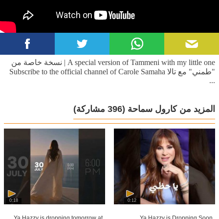
مع منصور الرحباني في البوم ""حلم"" اشتهرت كارول أكثر في البومه "" اضواء الشهرة"" واخره أشهر
البوماته الفنية ""حدودي السما"" و""مالكة علي الارض"" لي صباح من مسلسل صباح الشحرورة.
A special version of Tammeni with my little one | نسخة خاصة من
"طمني" مع تالا Subscribe to the official channel of Carole Samaha
...
المزيد من كارول سماحة
(396 مشاركة)
0:18
0:12
Ya Hazzy is dropping tomorrow at
Ya Hazzy is Dropping Soon