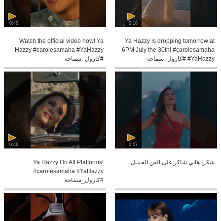
0:40
0:18
Watch the official video now! Ya
Ya Hazzy is dropping tomorrow at
Hazzy #carolesamaha #YaHazzy
6PM July the 30th! #carolesamaha
#YaHazzy #كارول_سماحة
#كارول_سماحة
0:46
0:57
شكرا هاني شاكر على الفن الجميل
Ya Hazzy On All Platforms!
#carolesamaha #YaHazzy
#كارول_سماحة