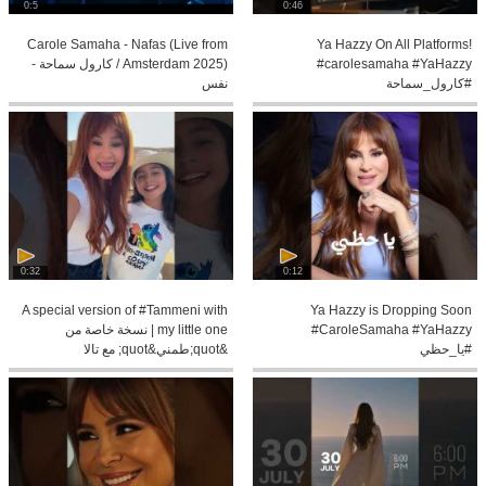
0:5
0:46
Carole Samaha - Nafas (Live from
Ya Hazzy On All Platforms!
#carolesamaha #YaHazzy
Amsterdam 2025) / كارول سماحة -
#كارول_سماحة
نفس
0:32
0:12
A special version of #Tammeni with
Ya Hazzy is Dropping Soon
#CaroleSamaha #YaHazzy
my little one | نسخة خاصة من
#يا_حظي
&quot;طمني&quot; مع تالا
#CaroleSamaha #طمني