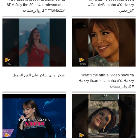
6PM July the 30th! #carolesamaha
#CaroleSamaha #YaHazzy
#يا_حظي
#YaHazzy #كارول_سماحة
0:57
0:40
Watch the official video now! Ya
شكرا هاني شاكر على الفن الجميل
Hazzy #carolesamaha #YaHazzy
#كارول_سماحة