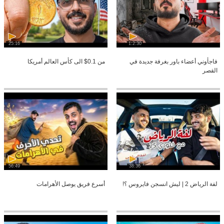
25:16
1:2:30
فاجأوني أعضاء باور بغرفة جديدة في
من 0.1$ الى كأس العالم أمريكا
القصر
56:49
38:36
لفة الرياض 2 | ليش انسجن فايروس ؟!
أسرع فريق يوصل الأهرامات