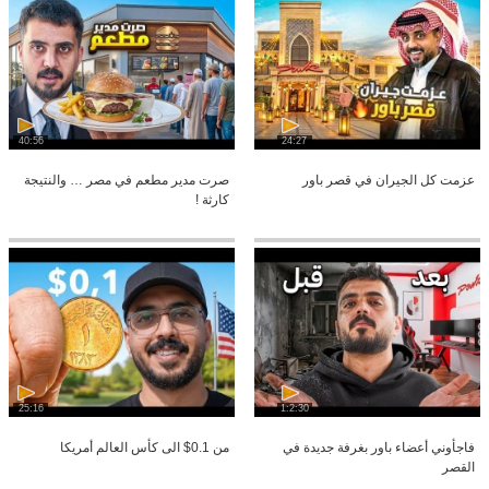
40:56
24:27
عزمت كل الجيران في قصر باور
صرت مدير مطعم في مصر … والنتيجة
كارثة !
25:16
1:2:30
فاجأوني أعضاء باور بغرفة جديدة في
من 0.1$ الى كأس العالم أمريكا
القصر