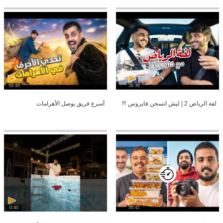
56:49
38:36
لفة الرياض 2 | ليش انسجن فايروس ؟!
أسرع فريق يوصل الأهرامات
0:40
56:42