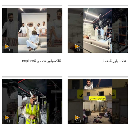
1:1
3:1
#اكسبلور #ضحك
#اكسبلور #تحدي #explore
3:1
0:12