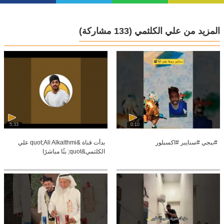
المزيد من علي الكلثمي
(133 مشاركة)
5:33
0:10
#ببجي #سنايبر #اكسبلور
بدأت قناة &quot;Ali Alkalthmi علي
الكلثمي&quot; بثًا مباشرًا