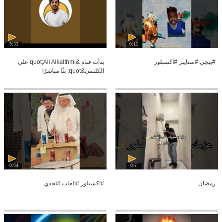
5:33
0:10
#ببجي #سنايبر #اكسبلور
بدأت قناة &quot;Ali Alkalthmi علي
الكلثمي&quot; بثًا مباشرًا
0:54
0:7
رمضان
#اكسبلور #العاب #تحدي