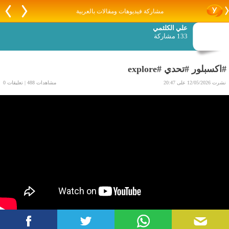
مشاركة فيديوهات ومقالات بالعربية
علي الكلثمي
133 مشاركة
#اكسبلور #تحدي #explore
نشرت 12/05/2026 على 20:47
مشاهدات 488 | تعليقات 0