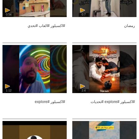
0:54
0:7
رمضان
#اكسبلور #العاب #تحدي
1:12
2:4
#اكسبلور #explore #تحديات
#اكسبلور #explore