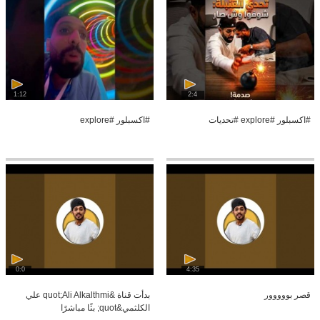
1:12
2:4
#اكسبلور #explore #تحديات
#اكسبلور #explore
0:0
4:35
قصر بووووور
بدأت قناة &quot;Ali Alkalthmi علي
الكلثمي&quot; بثًا مباشرًا