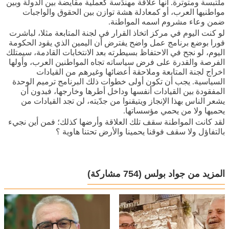
ملتبسة ومتوترة. انها علاقة مهندَسة كعملية مقايضة بين الدولة وبين
مواطنيها العرب، أو كمعادلة هشة توازن بين الحقوق والواجبات
ضمن وعاء مشروم اسمه المواطنة.
لو كنت اليوم في مركز اتخاذ القرار في لجنة المتابعة مثلا، لباشرت
فورا بوضع برنامج عمل واضح يفترض أن اليمين الذي يقود الحكومة
اليوم، لو نجح في الاحتفاظ بسيطرته بعد الانتخابات القادمة، سيمتلك
الفرصة والقدرة على فرض سياساته تجاه المواطنين العرب، وأولها
اخراج لجنة المتابعة وملاحقة أعضائها وغيرهم من القيادات
السياسية. يجب أن تكون أولى خطوات ذلك البرنامج ترميم الوحدة
المفقودة بين القيادات أنفسها وداخل أطرها وخارجها، فبدون أن
يشعر الناس بهذا الإنجاز ويتيقنوا من جدّيته، لن تجد القيادات من
يحميها ولا من يحمي مؤسساتها.
لقد كانت المواطنة سقف تلك العلاقة وأرضها كذلك؛ فمن أين نجيء
بالتفاؤل ولا سقف فوقنا يحمينا والأرض تحتنا هاوية ؟
المزيد من جواد بولس
(754 مشاركة)