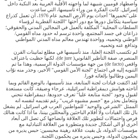
واضطهاد قوميين شبيهة لما واجهته الأقلّية العربية بعد النكبة داخل
إسرائيل. كانت الفكرة من وراء تأسيسها، التي ساعدت
على"تخميرها" أحداث يوم الأرض المجيد عام 1976، أن تعمل كذراع
سياسية يتكامل دورها مع دور أختها "اللجنة القطرية لرؤساء
السلطات المحلية" المكلفة بالعمل في المجالين المدني والحقوقي؛
ذراعان في جسد المجتمع، واحدة ترسم له حدود مداه القومي/
الوطني وتحميه، وواحدة تهندس معالم مداه المدني /المواطني
وتدافع عنه وتحميه.
لم تكتسب اللجنة العليا، منذ تأسيسها في مطلع ثمانينات القرن
المنصرم، صفة التأطير القانوني(
de jure
)، لكنها حظيت باعتراف
واقعي (
de facto
) من جهة مؤسسات الدولة الرسمية، وهذا ما تم
التنويه إليه في اجتماع "لجنة الأمن القومي" الأخير، وحذر منه نوّاب
اليمين وطالبوا بإلغائه فورا.
لقد اكتفت قيادات لجنة المتابعة، منذ تأسيسها، بالوضع القائم وبما
أتاحته هوامش ديمقراطية اسرائيلية، عرجاء وضيقة، كانت مستعدة
لقبول وجود "لجنة متابعة عليا" تعرف حدودها. ديمقراطية تنحني
وتتعامل بحذر مع "جسم مشبوه غريب" رغم تقديمه لنفسه انه
الممثل "الشرعي والوحيد" للمواطنين العرب في اسرائيل. لم يشغل
بال تلك القيادات ولا أقلام الباحثين والمحللين بيننا، ما اذا كانت هنالك
فرص واحتمالات لتطوير تلك العلاقة وانضاجها كي تصل الى أبعاد
أخرى أو الى أشكال جديدة ومتطورة من العلاقة التبادلية مع
مؤسسات الدولة، بل بقيت علاقة رهينة محبسين: حبس يديره من
يحكمون الدولة، وحبس يديره من يحكمون اللجنة.