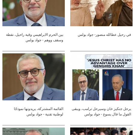
في رحيل عطالله منصور- جواد بولس
بين الحرم الابراهيمي وقبة راحيل، نقطة
وسقف ووهم - جواد بولس
يرحل جنكيز خان وسيرحل ترامب، ويبقى
القائمة المشتركة، يريدونها نموذجًا
القول ما قال يسوع - جواد بولس
لوطنية تقنية - جواد بولس