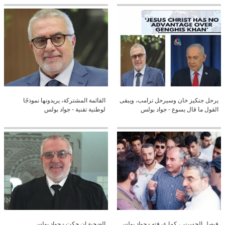
يرحل جنكيز خان وسيرحل ترامب، ويبقى
القائمة المشتركة، يريدونها نموذجًا
القول ما قال يسوع - جواد بولس
لوطنية تقنية - جواد بولس
فيصل الحسيني، كما عرفته - جواد بولس
الضحية إن حكت - جواد بولس