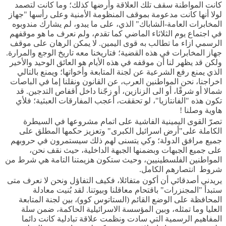
كانت المواطنة سقف تلك العلاقة وأرضها كذلك؛ وما كانت لتصمد
لولا أنها كانت مدعومة بموقف المنظومة الأمنية وعلى رأسها "جهاز
المخابرات العامة-الشاباك" الذي، على ما يبدو، لم يشارك مندوبوه
في اجتماع يوم الثلاثاء الماضي كما تقدم، ولم نعرف ما هو موقفهم
الرسمي ازاء ما تطالب به قوى اليمين. لا يمكن الرهان على موقف
جهاز المخابرات في هذه القضية؛ فتاريخنا معه تاريخ الوجع والمرارة.
ولكن قد يظهر لنا أن موقفه في هذه الأيام هو العائق الوحيد والأخير
الذي يمنع رفع الشرعية عن لجنة المتابعة وأخواتها؛ ويمنع بالتالي
اخراجنا، نحن المواطنين العرب، عن القانون ونقلنا إما في الباصات
شمالا أو شرقًا، أو الى الزنازين، أو زجّنا داخل أقفاص التدجين. قد
تكون هذه "الفانتازيا"، لو تحققت، أعجب المفارقات العبثية؛ فلأي
هاوية وصلنا !
تصرّ القوى اليمينية الفاشية على اتمام مشروعها في السيطرة
الكاملة على"أرض اسرائيل الكبرى" وتعزيز حكمها المطلق على
جميع مرافق الدولة؛ وكي يتسنى لهم ذلك سيستمرون في حروبهم
على جميع الجبهات وبضمنها الجبهة الداخلية، حيث نقف نحن،
المواطنين الفلسطينيين، وحيث ستكون هزيمتنا التامة هي شرط من
شروط انتصارهم الكامل.
يريدني أصدقائي أن أكون متفائلا، فكيف التفاؤل ونحن لا نعرف متى
ستبدأ "المجنزرات" باقتحام معاقلنا وبيوتنا. لقد بُنيت معادلة
المحافظة على الوضع القائم (الستاتوس كوو)، بين لجنة المتابعة
العليا وما تمثله، وبين المؤسسة الاسرائيلية الحاكمة، ضمن سلة
المفاهيم الرسمية التي سادت ونظمت علاقة تبادلية كانت دائما