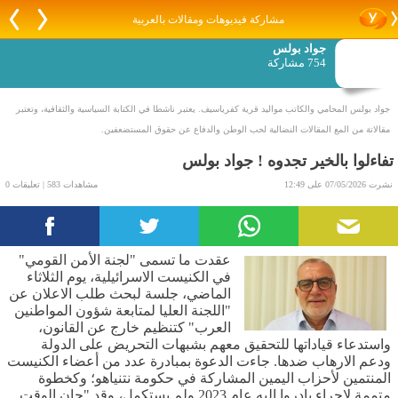
مشاركة فيديوهات ومقالات بالعربية
جواد بولس
754 مشاركة
جواد بولس المحامي والكاتب مواليد قرية كفرياسيف. يعتبر ناشطا في الكتابة السياسية والثقافية، وتعتبر
مقالاتة من المع المقالات النضالية لحب الوطن والدفاع عن حقوق المستضعفين.
تفاءلوا بالخير تجدوه ! جواد بولس
نشرت 07/05/2026 على 12:49
مشاهدات 583 | تعليقات 0
عقدت ما تسمى "لجنة الأمن القومي"
في الكنيست الاسرائيلية، يوم الثلاثاء
الماضي، جلسة لبحث طلب الاعلان عن
"اللجنة العليا لمتابعة شؤون المواطنين
العرب" كتنظيم خارج عن القانون،
واستدعاء قياداتها للتحقيق معهم بشبهات التحريض على الدولة
ودعم الارهاب ضدها. جاءت الدعوة بمبادرة عدد من أعضاء الكنيست
المنتمين لأحزاب اليمين المشاركة في حكومة نتنياهو؛ وكخطوة
متممة لإجراء بادروا اليه عام 2023 ولم يستكمل، وقد "حان الوقت