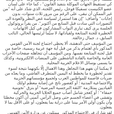
كي تستقيظ الجهات الموكلة بتنفيذ القانون" ، كما جاء على لسان
عضو الكنيست تسفيكا فوجل، رئيس اللجنة، الذي شدّد على أنه "من
غير الممكن أن نبقى، على الرغم من مرور ثلاث سنوات، بدون
إجابات" وأضاف: "إن هذا استمرار لسياسة غض النظر والعودة الى
التصورات التي سادت قبل السابع من أكتوبر". من يقرأ بروتوكول
الجلسة يرى كيف تبارى النواب المشاركون في كيل الاتهامات
الخطيرة للجنة المتابعة ولقياداتها، لا سيّما لرئيسها الحالي، النائب
السابق، د. جمال زحالقة.
من المؤسف حتى الدهشة، ألا يحظى اجتماع لجنة الأمن القومي
المذكور بأي اهتمام يذكر من قبل أية جهة عربية رسمية، خاصة من
قبل لجنة المتابعة نفسها. ومن المؤسف أن تتجاهله صفحات الأحزاب
العامة والخاصة بالقادة الناشطين على المنصات الالكترونية، وكذلك
ما يسمى بوسائل الاعلام العربية المحلية.
لا يمكننا أن نفهم هذا التجاهل وهذا الاهمال إلّا بكونهما نتيجة لسوء
تقدير لخطورة ما يخطط له اليمين المتطرف الفاشي، وما يعدّه من
ضربات قاصمة للمواطنين العرب ولجميع مؤسساتهم الحزبية
والاجتماعية المدنية ؛ أو كقصور ناتج عن إصابة معظم اولئك
القياديين بمتلازمة "الثقة النرجسية المرضية" أو بنزق "نجومية
حمقاء" ؛ أو كعجز شامل أصاب جميع الخلايا الحزبية والحركية
وتفشى في أعضاء الجسم حتى وصل الرأس. أتمنى أن أكون مخطئا
وأن يكون أولي الأمر بيننا على دراية بما يفعلون، أو على الأقل بما لا
يفعلون.
لقد شارك في الاجتماع المذكور ممثلون عن وزارة الأمن القومي