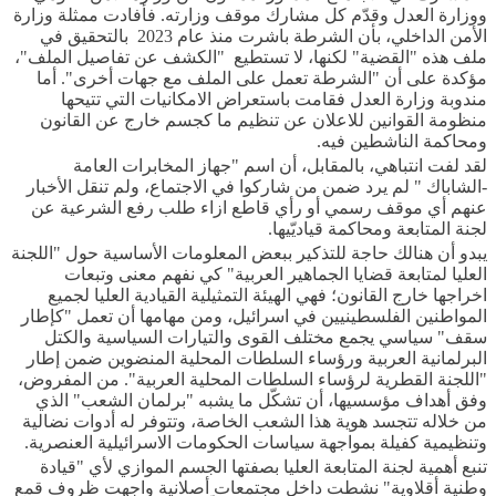
ووزارة العدل وقدّم كل مشارك موقف وزارته. فأفادت ممثلة وزارة
الأمن الداخلي، بأن الشرطة باشرت منذ عام 2023 بالتحقيق في
ملف هذه "القضية" لكنها، لا تستطيع "الكشف عن تفاصيل الملف"،
مؤكدة على أن "الشرطة تعمل على الملف مع جهات أخرى". أما
مندوبة وزارة العدل فقامت باستعراض الامكانيات التي تتيحها
منظومة القوانين للاعلان عن تنظيم ما كجسم خارج عن القانون
ومحاكمة الناشطين فيه.
لقد لفت انتباهي، بالمقابل، أن اسم "جهاز المخابرات العامة
-الشاباك " لم يرد ضمن من شاركوا في الاجتماع، ولم تنقل الأخبار
عنهم أي موقف رسمي أو رأي قاطع ازاء طلب رفع الشرعية عن
لجنة المتابعة ومحاكمة قياديّيها.
يبدو أن هنالك حاجة للتذكير ببعض المعلومات الأساسية حول "اللجنة
العليا لمتابعة قضايا الجماهير العربية" كي نفهم معنى وتبعات
اخراجها خارج القانون؛ فهي الهيئة التمثيلية القيادية العليا لجميع
المواطنين الفلسطينيين في اسرائيل، ومن مهامها أن تعمل "كإطار
سقف" سياسي يجمع مختلف القوى والتيارات السياسية والكتل
البرلمانية العربية ورؤساء السلطات المحلية المنضوين ضمن إطار
"اللجنة القطرية لرؤساء السلطات المحلية العربية". من المفروض،
وفق أهداف مؤسسيها، أن تشكّل ما يشبه "برلمان الشعب" الذي
من خلاله تتجسد هوية هذا الشعب الخاصة، وتتوفر له أدوات نضالية
وتنظيمية كفيلة بمواجهة سياسات الحكومات الاسرائيلية العنصرية.
تنبع أهمية لجنة المتابعة العليا بصفتها الجسم الموازي لأي "قيادة
وطنية أقلاوية" نشطت داخل مجتمعات أصلانية واجهت ظروف قمع