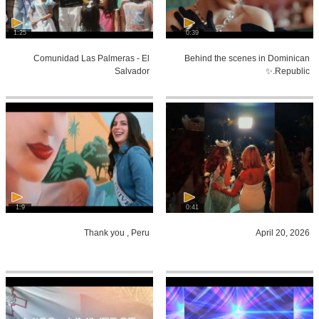
1:25
0:39
Comunidad Las Palmeras - El
Behind the scenes in Dominican
Salvador
Republic.✨
1:9
0:41
Thank you , Peru
April 20, 2026