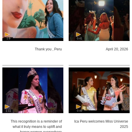
1:9
0:41
Thank you , Peru
April 20, 2026
1:11
0:49
This recognition is a reminder of
Ica Peru welcomes Miss Universe
what it truly means to uplift and
2025
honor women everywhere.