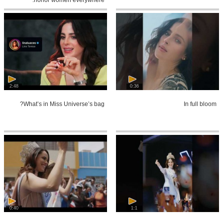
2:48
0:36
What’s in Miss Universe’s bag?
In full bloom
0:40
1:1