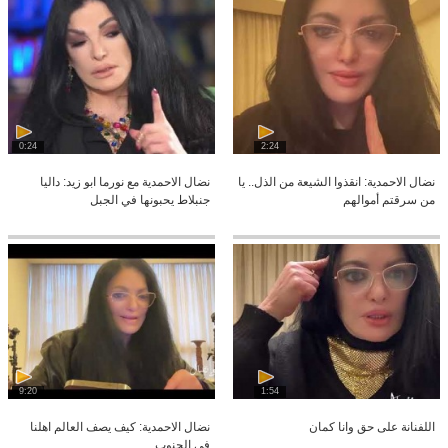
0:24
2:24
نضال الاحمدية: انقذوا الشيعة من الذل.. يا
نضال الاحمدية مع نورما ابو زيد: داليا
من سرقتم أموالهم
جنبلاط يحبونها في الجبل
9:20
1:54
اللفنانة على حق وانا كمان
نضال الاحمدية: كيف يصف العالم اهلنا
في الجنوب