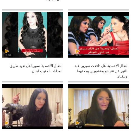
2:40
6:24
نضال الاحمدية: هل دافعت سيرين عبد
نضال الاحمدية: سوريا هل تعود طريق
النور عن نتنياهو بمنشورين ومحتهما -
امدادات لجنوب لبنان
وثيقتان
9:20
9:20