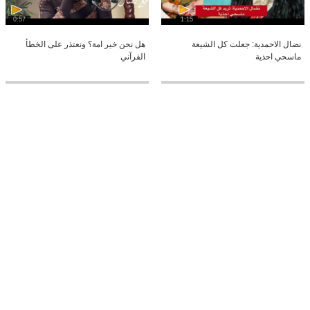
0:57
1:15
نضال الاحمدية: جعلت كل الشيعة
هل نحن خير امة؟ ونعتذر على الخطأ
ماسحي احذية
القرآني
2:2
11:37
نضال الاحمدية للصغار: تاريخ لبنان مع
نضال الاحمدية: لمن يطرد الشيعة.. فلوا
اسرائيل في 10 دقاىق
عسوريا