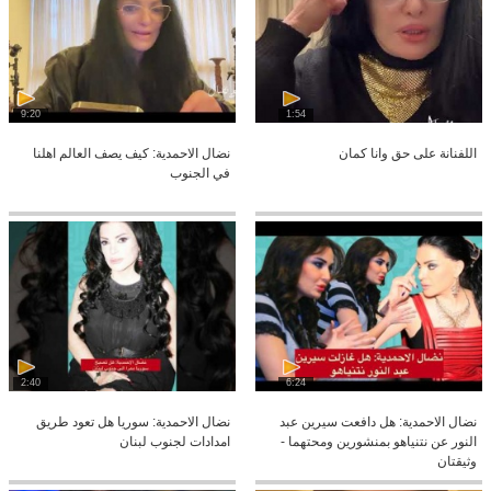
9:20
1:54
اللفنانة على حق وانا كمان
نضال الاحمدية: كيف يصف العالم اهلنا
في الجنوب
2:40
6:24
نضال الاحمدية: هل دافعت سيرين عبد
نضال الاحمدية: سوريا هل تعود طريق
النور عن نتنياهو بمنشورين ومحتهما -
امدادات لجنوب لبنان
وثيقتان