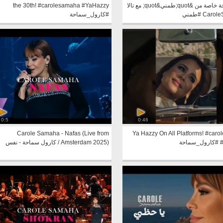
one | نسخة خاصة من &quot;طمني&quot; مع تالا
the 30th! #carolesamaha #YaHazzy
#كارول_سماحة
0:5
0:46
Carole Samaha - Nafas (Live from
Ya Hazzy On All Platforms! #car
حة
Amsterdam 2025) / كارول سماحة - نفس