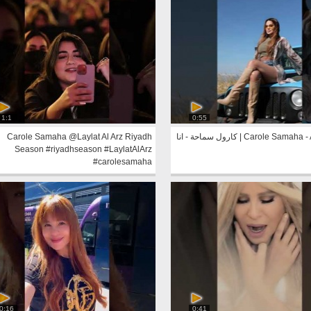
1:1
0:55
Carole Samaha - Ana Geet | كارول سماحة - انا
Carole Samaha @Laylat Al Arz Riyadh
Season #riyadhseason #LaylatAlArz
#carolesamaha
0:16
0:41