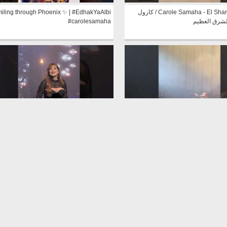
Carole Samaha - El Shark El Azim / كارول
iling through Phoenix ✨ | #EdhakYaAlbi
لشرق العظيم
#carolesamaha
0:39
0:45
arole Samaha&#39;s Fawda From Tunis
Carole Samaha Wahshani Bladi Fr
Opera Theatre #carolesamaha #tunisia
Opera Theatre #carolesamaha
#concert