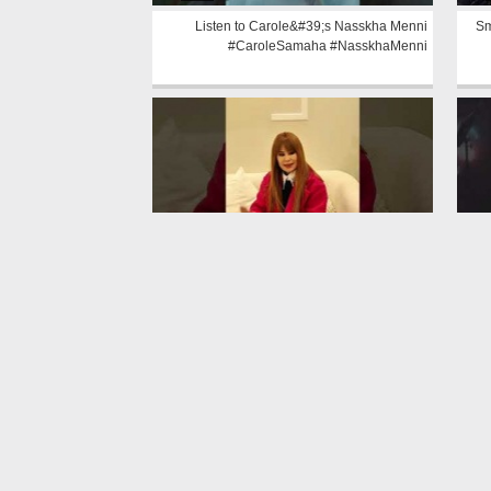
Listen to Carole&#39;s Nasskha Menni
Sm
#CaroleSamaha #NasskhaMenni
0:47
Carole Samaha Final Rehearsal At Laylat Al
C
Arz Concert #كارول_سماحة #saudiarabia
#LaylatAlArz