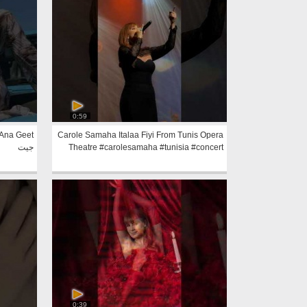
0:59
Carole Samaha Italaa Fiyi From Tunis Opera
Theatre #carolesamaha #tunisia #concert
جيت
0:39