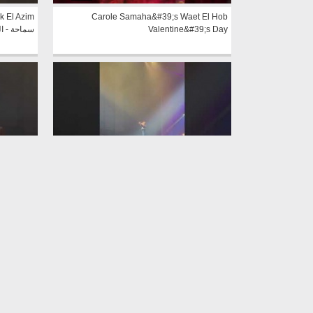
Carole Samaha&#39;s Waet El Hob
Valentine&#39;s Day
سماحة - ا
0:35
om Tunis
Carole Samaha Ya Rab From Tunis Opera
 #tunisia
Theatre #carolesamaha #tunisia #concert
#concert