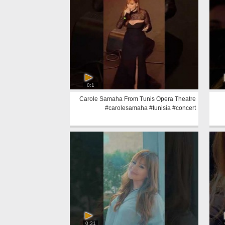
0:1
Carole Samaha From Tunis Opera Theatre
#carolesamaha #tunisia #concert
0:31