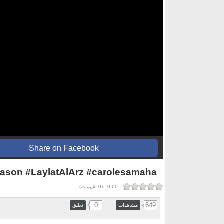
Share on Facebook
eason #LaylatAlArz #carolesamaha
0.00
-
(
0
تقييمات)
0
649
مشاهدات
تعليق