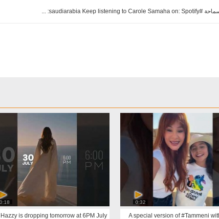
0:18
0:32
 Hazzy is dropping tomorrow at 6PM July
A special version of #Tammeni with