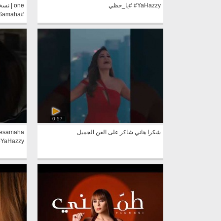
#YaHazzy #يا_حظي
#CaroleSamaha #طمني
0:57
شكرا هاني شاكر على الفن الجميل
olesamaha
#YaHazzy #كارول_سما