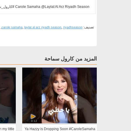
Carole Samaha @Laylat Al Arz Riyadh Season #كارول_سماحة #saudiarabia Keep listening to Carole Samaha on: Spotify: ...
تصنيف:
,
,
,
carole samaha
laylat al arz riyadh season
riyadhseason
المزيد من كارول سماحة
0:12
 my little
Ya Hazzy is Dropping Soon #CaroleSamaha