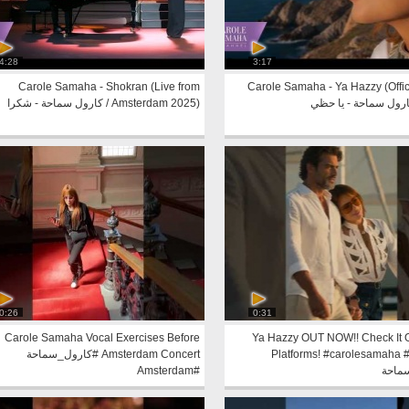
4:28
3:17
Carole Samaha - Shokran (Live from
Carole Samaha - Ya Hazzy (Offic
Amsterdam 2025) / كارول سماحة - شكرا
0:26
0:31
Carole Samaha Vocal Exercises Before
Ya Hazzy OUT NOW!! Check It O
Platforms! #carolesamaha
Amsterdam Concert #كارول_سماحة
ماحة
#Amsterdam