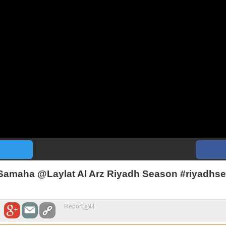
Samaha @Laylat Al Arz Riyadh Season #riyadhs
ابلاغ Report