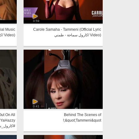
3:59
ial Music
Carole Samaha - Tammeni (Official Lyric
Video) /كارول سماحة - طمني
Video) /كارول سماحة - يا حظي
0:41
ut On All
Behind The Scenes of
 #YaHazzy
&quot;Tammeni&quot;!
#كارول_س