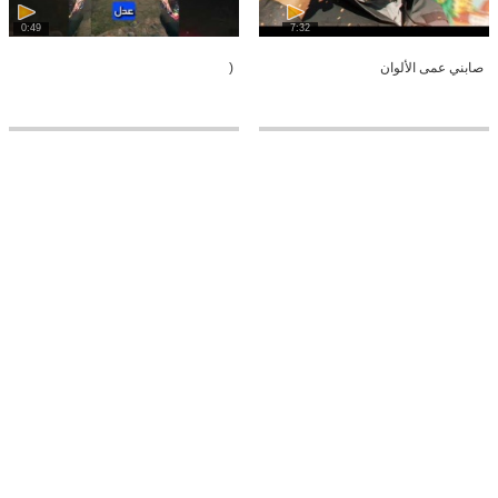
0:49
7:32
صابني عمى الألوان
(
0:37
15:24
ماينكرافت: الصحراء القاحله : Minecraft
(
KhaledQ8 Single Player #8