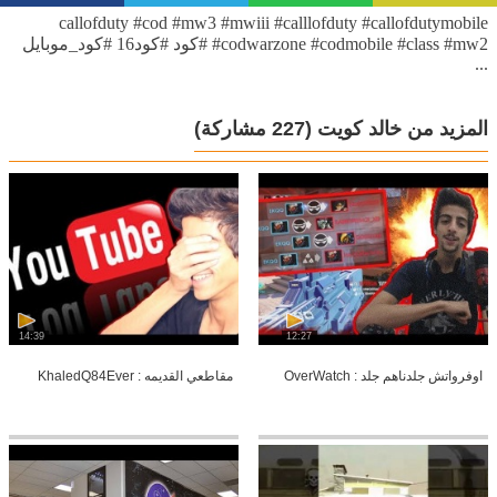
callofduty #cod #mw3 #mwiii #calllofduty #callofdutymobile
#codwarzone #codmobile #class #mw2 #كود #كود16 #كود_موبايل
...
المزيد من خالد كويت
(227 مشاركة)
14:39
12:27
اوفرواتش جلدناهم جلد : OverWatch
مقاطعي القديمه : KhaledQ84Ever