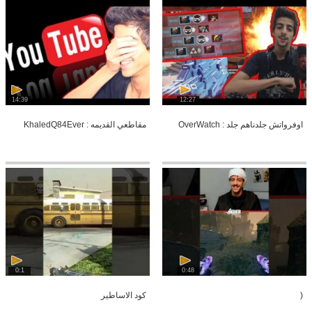
14:39
12:27
اوفرواتش جلدناهم جلد : OverWatch
مقاطعي القديمه : KhaledQ84Ever
0:1
0:48
(
كود الاساطير