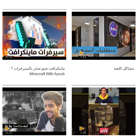
20:18
7:43
مشاكل اللعبه
ماينكرافت شنو صاير بالسيرفرات ؟ :
Minecraft With Ayoub
13:15
0:49