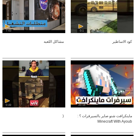
7:43
0:1
كود الاساطير
مشاكل اللعبه
0:49
20:18
ماينكرافت شنو صاير بالسيرفرات ؟ :
(
Minecraft With Ayoub