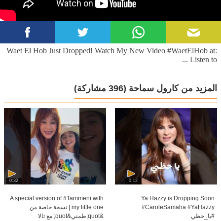
مع منصور الرحباني في البوم ""حلم"" اشتهرت كارول أكثر في البومه "" اضواء الشهرة"" واخره أشهر
البوماته الفنية ""حدودي السما"" و""مالكة علي الارض"" لي صباح من مسلسل صباح الشحرورة.
Waet El Hob Just Dropped! Watch My New Video #WaetElHob at:
Listen to ...
المزيد من كارول سماحة
(396 مشاركة)
0:32
0:12
A special version of #Tammeni with
Ya Hazzy is Dropping Soon
#CaroleSamaha #YaHazzy
my little one | نسخة خاصة من
#يا_حظي
&quot;طمني&quot; مع تالا