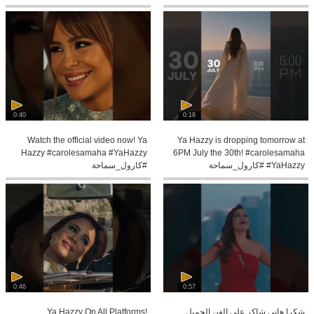
#CaroleSamaha #طمني
0:40
0:18
Watch the official video now! Ya
Ya Hazzy is dropping tomorrow at
Hazzy #carolesamaha #YaHazzy
6PM July the 30th! #carolesamaha
#YaHazzy #كارول_سماحة
#كارول_سماحة
0:46
0:57
شكرا هاني شاكر على الفن الجميل
Ya Hazzy On All Platforms!