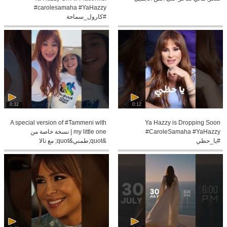
#carolesamaha #YaHazzy
#كارول_سماحة
0:32
0:12
A special version of #Tammeni with
Ya Hazzy is Dropping Soon
#CaroleSamaha #YaHazzy
my little one | نسخة خاصة من
#يا_حظي
&quot;طمني&quot; مع تالا
#CaroleSamaha #طمني