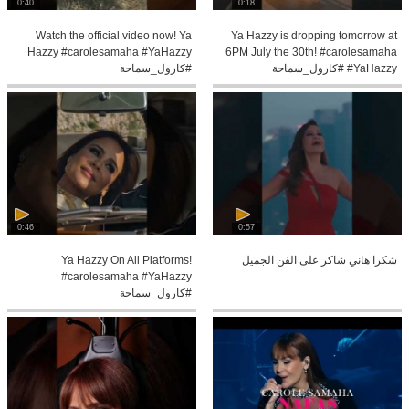
0:40
0:18
Watch the official video now! Ya
Ya Hazzy is dropping tomorrow at
Hazzy #carolesamaha #YaHazzy
6PM July the 30th! #carolesamaha
#YaHazzy #كارول_سماحة
#كارول_سماحة
0:46
0:57
شكرا هاني شاكر على الفن الجميل
Ya Hazzy On All Platforms!
#carolesamaha #YaHazzy
#كارول_سماحة