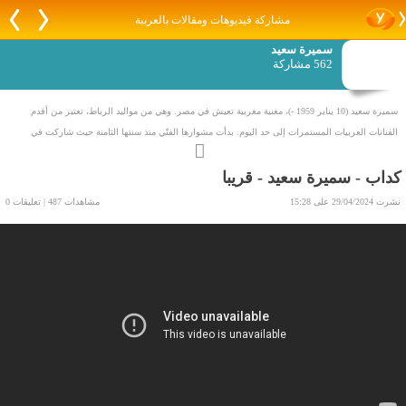
مشاركة فيديوهات ومقالات بالعربية
سميرة سعيد
562 مشاركة
سميرة سعيد (10 يناير 1959 -)، مغنية مغربية تعيش في مصر. وهي من مواليد الرباط، تعتبر من أقدم
الفنانات العربيات المستمرات إلى حد اليوم. بدأت مشوارها الفنّي منذ سنتها الثامنة حيث شاركت في
برنامج للمواهب بالتلفزيون المغربي وغنّت لأم كلثوم فلفتت إليها جميع الأنظار لما تمتلكه من طاقة صوتيّة.
كداب - سميرة سعيد - قريبا
في سنّ التاسعة أصدرت أوّل أغانيها الخاصّة "شكونا لأحبابنا" و"قل للمليحة" من خلال مشاركتها في
مسلسل "مجالس الفن والأدب".
نشرت 29/04/2024 على 15:28
مشاهدات 487 | تعليقات 0