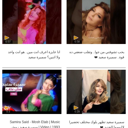
0:57
0:58
بحب تشوفني من جوا.. وتقلب ضعفي ده
انا عايزة اعرف انت مين.. هو انت واحد
قوة.. سميرة سعيد ❤️
ولا اتنين؟ سميرة سعيد
5:3
0:29
سميرة سعيد تظهر بلوك مختلف تحضيرا
Samira Said - Mosh Etab | Music
لالبومها الجديد ❤️
Video | 1993 | سميرة سعيد - مش