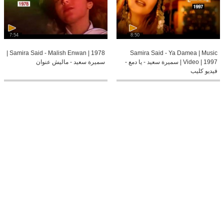
7:54
8:50
Samira Said - Malish Enwan | 1978 |
Samira Said - Ya Damea | Music
Video | 1997 | سميرة سعيد - يا دمع -
سميرة سعيد - ماليش عنوان
فيديو كليب
00:47
03:38
من يومى - صور - سميرة سعيد
سميرة سعيد وطلال سلامة في تاراتاتا