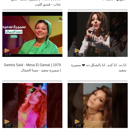
عتاب - فيديو كليب
11:47
0:51
انا ده.. انا كده.. انا بالشكل ده ❤️ سميرة
Samira Said - Mesa El Gamal | 1979
سعيد
| سميرة سعيد - مسا الجمال
0:57
0:58