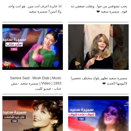
بحب تشوفني من جوا.. وتقلب ضعفي ده
انا عايزة اعرف انت مين.. هو انت واحد
قوة.. سميرة سعيد ❤️
ولا اتنين؟ سميرة سعيد
5:3
0:29
سميرة سعيد تظهر بلوك مختلف تحضيرا
Samira Said - Mosh Etab | Music
لالبومها الجديد ❤️
Video | 1993 | سميرة سعيد - مش
عتاب - فيديو كليب