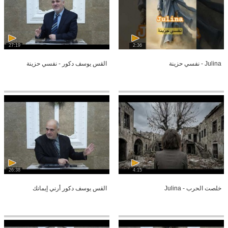
27:19
2:36
Julina - نفسي حزينة
القس يوسف دكور - نفسي حزينة
26:38
4:15
خلصت الحرب - Julina
القس يوسف دكور أرني إيمانك