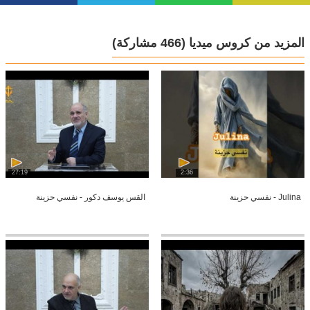
المزيد من كروس ميديا
(466 مشاركة)
27:19
2:36
Julina - نفسي حزينة
القس يوسف دكور - نفسي حزينة