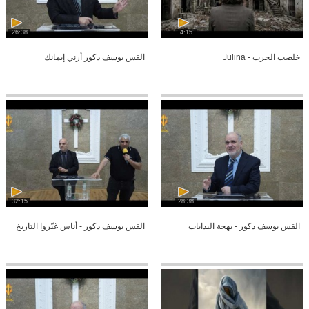
26:38
4:15
خلصت الحرب - Julina
القس يوسف دكور أرني إيمانك
32:15
28:38
القس يوسف دكور - بهجة البدايات
القس يوسف دكور - أناس غيّروا التاريخ