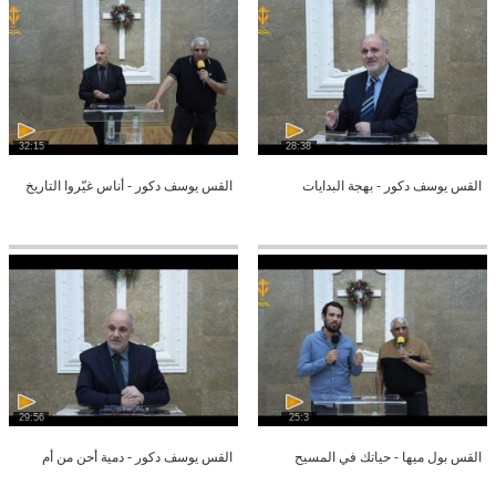
32:15
28:38
القس يوسف دكور - بهجة البدايات
القس يوسف دكور - أناس غيّروا التاريخ
29:56
25:3
القس بول ميها - حياتك في المسيح
القس يوسف دكور - دمية أحن من أم