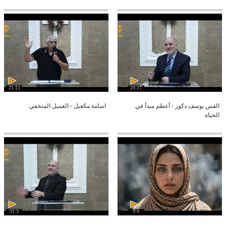
21:11
24:27
القس يوسف دكور - أعظم مبدأ في
اسامة مكعبل - العميل المتخفي
الحياة
31:3
3:4