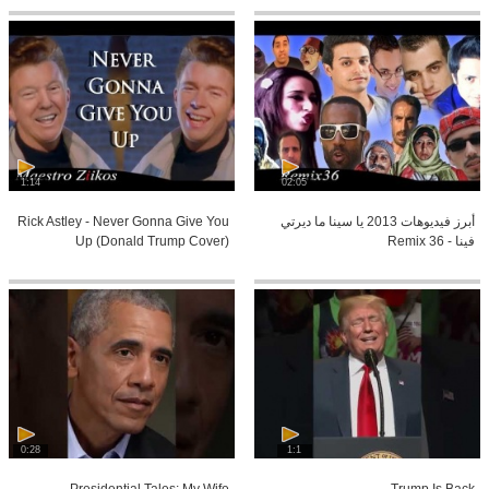
1:14
02:05
أبرز فيديوهات 2013 يا سينا ما ديرتي
Rick Astley - Never Gonna Give You
فينا - Remix 36
Up (Donald Trump Cover)
0:28
1:1
Presidential Tales: My Wife...
Trump Is Back