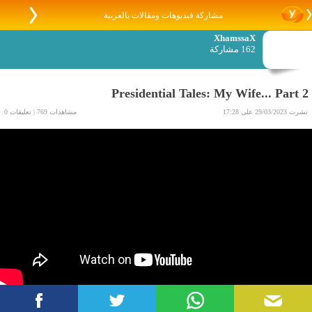
مشاركة فيديوهات ومقالات بالعربية
XhamssaX
162 مشاركة
Presidential Tales: My Wife... Part 2
نشرت 29/03/2023 على 17:28
مشاهدات 769 | تعليقات 0