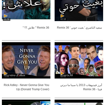
01:58
02:18
سعيد الناصري ' بغيت حوتي ' Remix 36
Remix 36 " علاش ؟؟ "
1:14
02:05
أبرز فيديوهات 2013 يا سينا ما ديرتي
Rick Astley - Never Gonna Give You
فينا - Remix 36
Up (Donald Trump Cover)