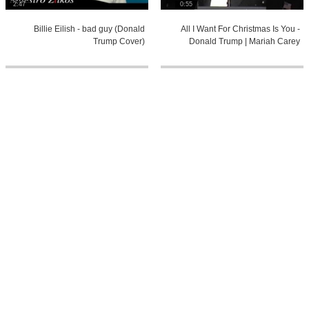
2:47
0:55
Billie Eilish - bad guy (Donald
All I Want For Christmas Is You -
Trump Cover)
Donald Trump | Mariah Carey
3:18
3:43
【TRUMP】 热爱105°C的你 / Super
Legends Never Die - Donald Trump
Idol