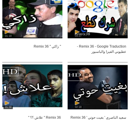
01:18
03:27
Remix 36 - Google Traduction -
" زاكي " Remix 36
عطيوني الفيزا والباسبور
01:58
02:18
سعيد الناصري ' بغيت حوتي ' Remix 36
Remix 36 " علاش ؟؟ "