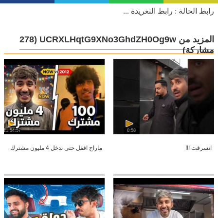
رابط الحالة : رابط التغريدة ...
المزيد من UCRXLHqtG9XNo3GhdZH0Og9w
(278
مشاركة)
11:54:57
0:58
انسرقت !!!
ماراح اقفل حتى ندخل 4 مليون مشترك