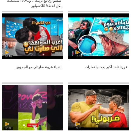
لمشواري مع بربيكان وAFC. استمتعت
بكل لحظة! #اكسبلور
16:10
13:23
قررنا ناخذ أكبر يخت بالامارات
اشياء غريبة صارتلي مع الجمهور
0:30
9:21