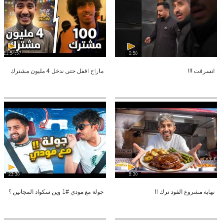
11:54:57
0:58
انسرقت !!!
ماراح اقفل حتى ندخل 4 مليون مشترك
23:38
8:30
نهاية مشروع الفود ترك !!
جولة مع مودي #1 وين سكواد المجانين ؟