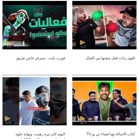
0:0
8:27
اقوى ردات فعل شفتها من العيال
فورت نايت : سيرفر خاص تعريق
0:52
39:57
كتاب الاسالة مع اعضاء تي يو TU
اليوم كان مره رهيب، ونهاية حلوة