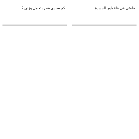
قلعتي في فلة باور الجديدة
كم سيدي يقدر يتحمل وزني ؟
9:15
20:34
شونق رائد مودي في جسم واحد
أول يوم لي في فلة باور