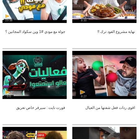
23:38
8:30
نهاية مشروع الفود ترك !!
جولة مع مودي #1 وين سكواد المجانين ؟
0:0
8:27
اقوى ردات فعل شفتها من العيال
فورت نايت : سيرفر خاص تعريق