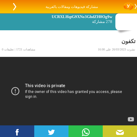
مشاركة فيديوهات ومقالات بالعربية
UCRXLHqtG9XNo3GhdZH0Og9w
278 مشاركة
تكفون
نشرت 26/03/2023 على 16:00
مشاهدات 1721 | تعليقات 0