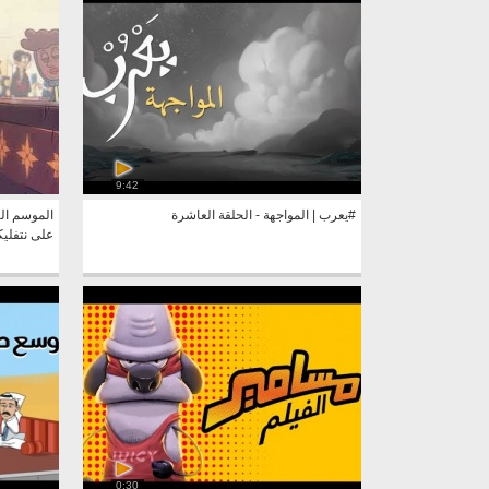
9:42
#يعرب | المواجهة - الحلقة العاشرة
الموسم ال
على نتفل
0:30