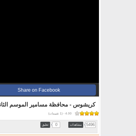
Share on Facebook
كريشوس - محافظة مسامير الموسم الثان
4.00
-
(
1
تقييمات)
0
5496
مشاهدات
تعليق