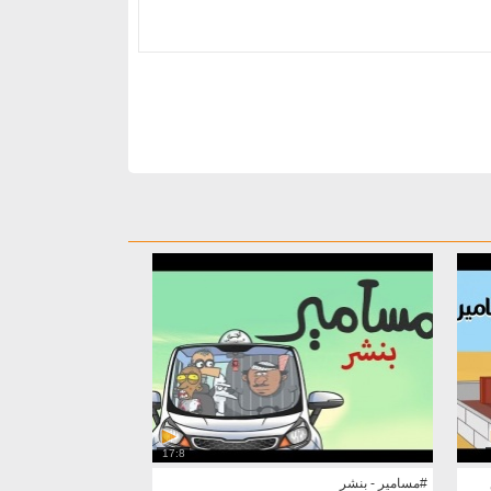
17:8
#مسامير - بنشر