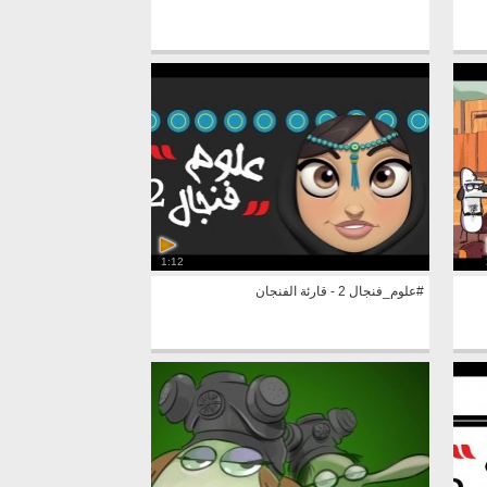
1:12
#علوم_فنجال 2 - قارئة الفنجان