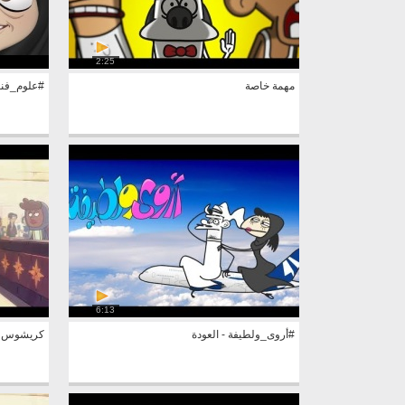
2:25
مهمة خاصة
#علوم_فنجال 2 - قرو
6:13
#أروى_ولطيفة - العودة
كريشوس - 