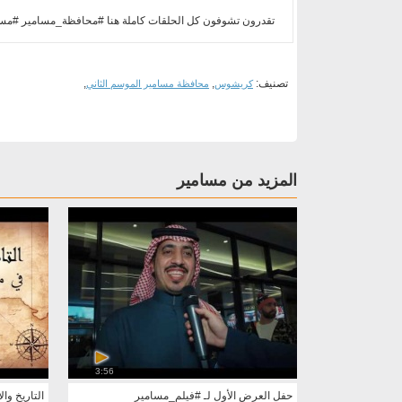
تقدرون تشوفون كل الحلقات كاملة هنا #محافظة_مسامير #مسامير
تصنيف:
,
,
كريشوس
محافظة مسامير الموسم الثاني
المزيد من مسامير
3:56
حفل العرض الأول لـ #فيلم_مسامير
التاريخ و