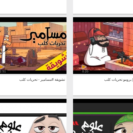
2:51
0:20
 برومو تحريات كلب
تشويقة #مسامير - تحريات كلب