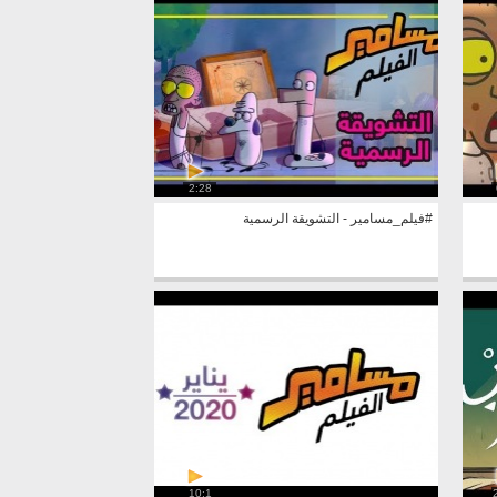
2:28
#فيلم_مسامير - التشويقة الرسمية
10:1