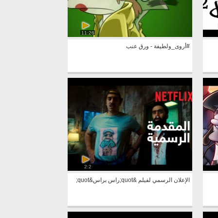
11:26
#أروى_ولطيفة - ورق عنب
2:2
الإعلان الرسمي لفيلم &quot;راس براس&quot;