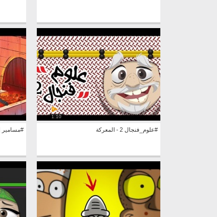
1:10
#علوم_فنجال 2 - المعركة
#مسامير |