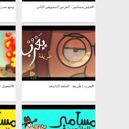
#فيلم_مسامير - العرض التشويقي الثاني
وسع صدرك
8:28
#يعرب | طُريفة - الحلقة التاسعة
#المعمل - ا