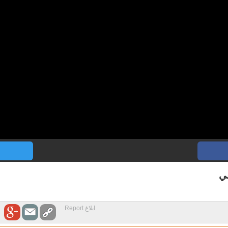
ي
ابلاغ Report