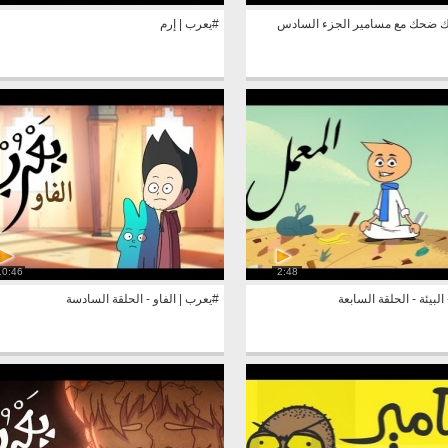
 ضحك مع مسامير الجزء السادس
#يعرب | إرم
10:46
2:48
لبيئة - الحلقة السابعة
#يعرب | الفاو - الحلقة السادسة