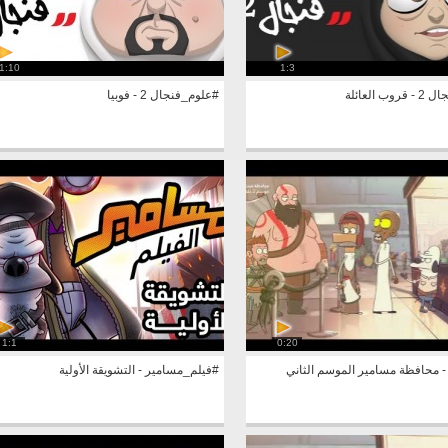
1:10
1:3
ب العائلة
#علوم_فنجال 2 - فوبيا
1:1
0:20
محافظة مسامير الموسم الثاني
#فيلم_مسامير - التشويقة الأولية