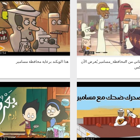
0:54
0:22
ثاني من #محافظة_مسامير يُعرض الآن
هذا الويكند برعاية محافظة مسامير
يكس
21:21
11:54:57