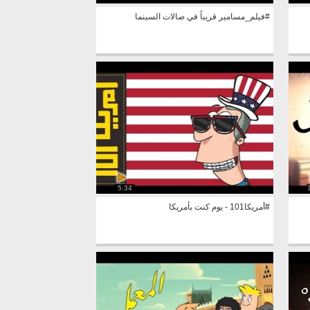
#فيلم_مسامير قريباً في صالات السينما
5:34
#أمريكا101 - يوم كنت بأمريكا